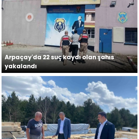
Arpaçay'da 22 suç kaydı olan şahıs
yakalandı