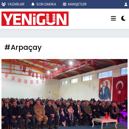
YAZARLAR
SON DAKİKA
MANŞETLER
#Arpaçay