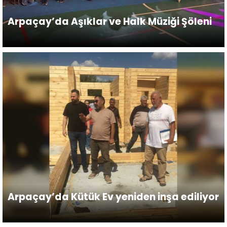
Arpaçay’da Aşıklar ve Halk Müziği Şöleni
Arpaçay’da Kütük Ev yeniden inşa ediliyor