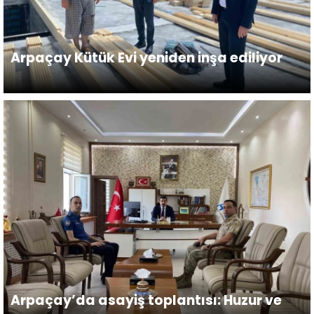
Arpaçay Kütük Evi yeniden inşa ediliyor
Arpaçay’da asayiş toplantısı: Huzur ve