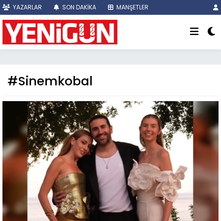
YAZARLAR
SON DAKİKA
MANŞETLER
#Sinemkobal