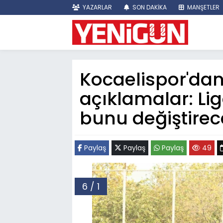
YAZARLAR
SON DAKİKA
MANŞETLER
Kocaelispor'dan
açıklamalar: L
bunu değiştirec
Paylaş
Paylaş
Paylaş
49
6 / 1