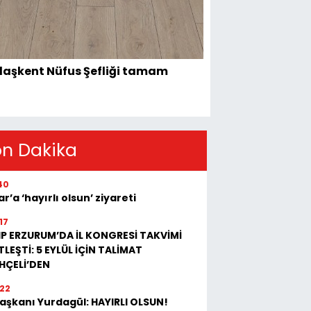
aşkent Nüfus Şefliği tamam
on Dakika
40
r’a ‘hayırlı olsun’ ziyareti
17
P ERZURUM’DA İL KONGRESİ TAKVİMİ
TLEŞTİ: 5 EYLÜL İÇİN TALİMAT
HÇELİ’DEN
:22
 Başkanı Yurdagül: HAYIRLI OLSUN!