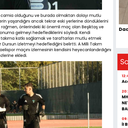
ir camia olduğunu ve burada olmaktan dolayı mutlu
klerin yaşandığını ancak tekrar eski yerlerine döndüklerini
 rağmen, önlerindeki iki önemli maç olan Beşiktaş ve
Dad
konuma gelmeyi hedeflediklerini söyledi. Kendi
yle takıma katkı sağlamak ve taraftarları mutlu etmek
 Dursun izletmeyi hedeflediğini belirtti. A Milli Takım
aelispor maçını izlemesinin kendisini heyecanlandırdığını
zlerine ekledi.
S
12:
Aca
20:
MH
NE
BA
09
İl