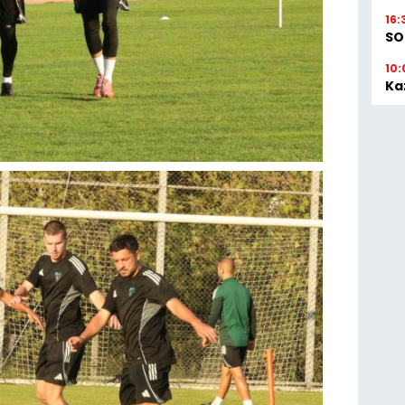
16:
SO
10:
Ka