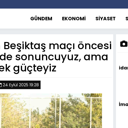
GÜNDEM
EKONOMİ
SİYASET
 Beşiktaş maçı öncesi
igde sonuncuyuz, ama
ek güçteyiz
id
24 Eylül 2025 19:28
İma