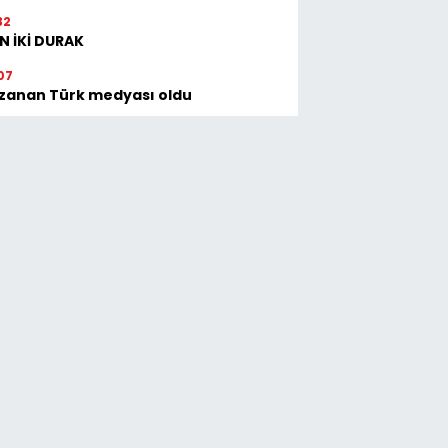
32
N İKİ DURAK
07
zanan Türk medyası oldu