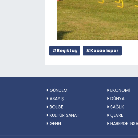
#Beşiktaş
#Kocaelispor
GÜNDEM
EKONOMİ
ASAYİŞ
DÜNYA
BÖLGE
SAĞLIK
KÜLTÜR SANAT
ÇEVRE
GENEL
HABERDE İNS