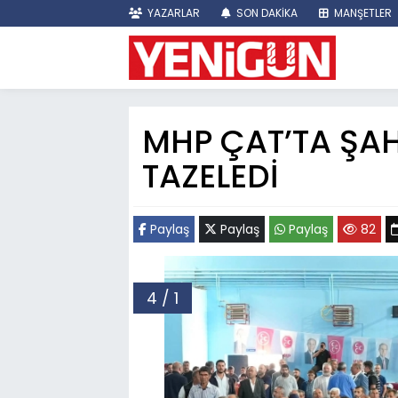
YAZARLAR
SON DAKİKA
MANŞETLER
MHP ÇAT’TA ŞAH
TAZELEDİ
Paylaş
Paylaş
Paylaş
82
4 / 1