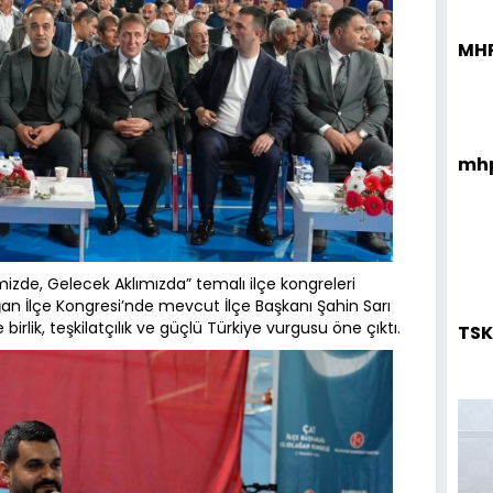
MHP
mhp
bimizde, Gelecek Aklımızda” temalı ilçe kongreleri
ğan İlçe Kongresi’nde mevcut İlçe Başkanı Şahin Sarı
rlik, teşkilatçılık ve güçlü Türkiye vurgusu öne çıktı.
TSK