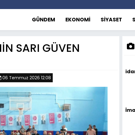
GÜNDEM
EKONOMİ
SİYASET
İN SARI GÜVEN
id
06 Temmuz 2026 12:08
İma