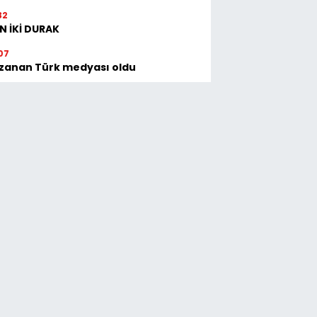
32
N İKİ DURAK
07
zanan Türk medyası oldu