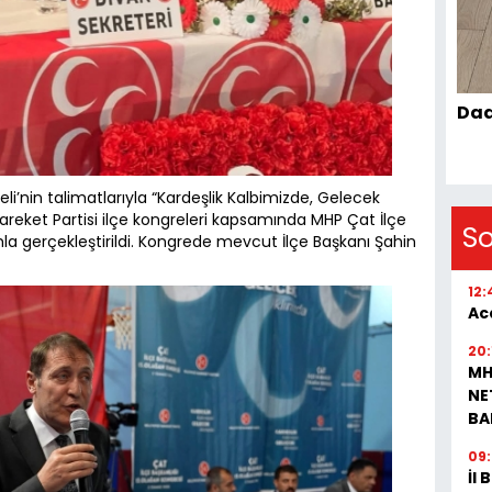
Dad
li’nin talimatlarıyla “Kardeşlik Kalbimizde, Gelecek
Hareket Partisi ilçe kongreleri kapsamında MHP Çat İlçe
S
mla gerçekleştirildi. Kongrede mevcut İlçe Başkanı Şahin
12:
Aca
20:
MH
NE
BA
09
İl