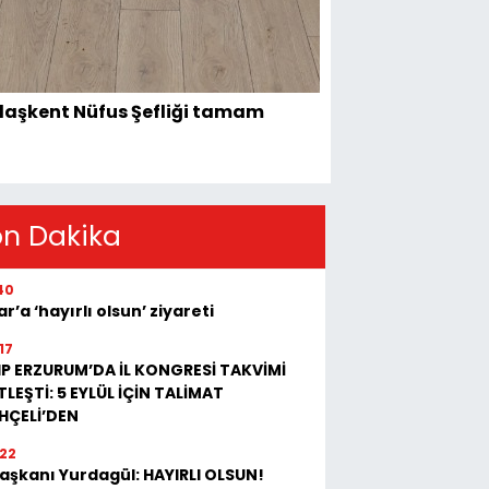
aşkent Nüfus Şefliği tamam
on Dakika
40
r’a ‘hayırlı olsun’ ziyareti
17
P ERZURUM’DA İL KONGRESİ TAKVİMİ
TLEŞTİ: 5 EYLÜL İÇİN TALİMAT
HÇELİ’DEN
:22
 Başkanı Yurdagül: HAYIRLI OLSUN!