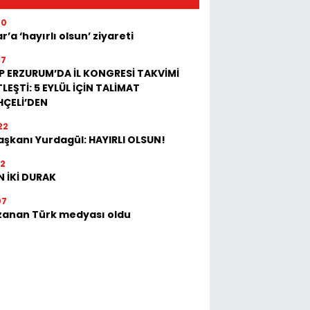
40
r’a ‘hayırlı olsun’ ziyareti
17
P ERZURUM’DA İL KONGRESİ TAKVİMİ
LEŞTİ: 5 EYLÜL İÇİN TALİMAT
HÇELİ’DEN
22
Başkanı Yurdagül: HAYIRLI OLSUN!
32
 İKİ DURAK
07
zanan Türk medyası oldu