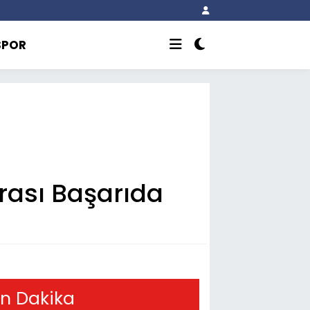
SPOR
arası Başarıda
n Dakika