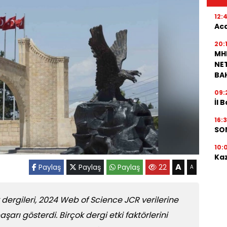
12:
Aca
20:
MH
NET
BA
09:
İl 
16:
SON
10:
Ka
A
Paylaş
Paylaş
Paylaş
22
A
 dergileri, 2024 Web of Science JCR verilerine
arı gösterdi. Birçok dergi etki faktörlerini