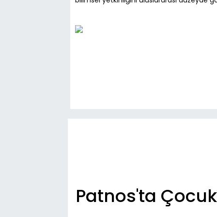
bilimsel yetkinliğini uluslararası düzeyde g
Patnos'ta Çocukl