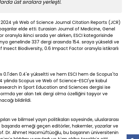
arda üst sıralara yerleşti.
i, 2024 yılı Web of Science Journal Citation Reports (JCR)
başarılar elde etti. Eurasian Journal of Medicine, Genel
r oranıyla ikinci sırada yer alırken, ESCI kategorisinde
 dünya genelinde 337 dergi arasında 154. sıraya yükseldi ve
 Insect Biodiversity, 0.6 Impact Factor oranıyla istikrarlı
nı 0.1'den 0.4'e yükseltti ve hem ESCI hem de Scopus'ta
24 yılında Scopus ve Web of Science-ESCI'ye kabul
 Research in Sport Education and Sciences dergisi ise
formda yer alan tek dergi olma özelliğini taşıyor ve
cağı bildirildi.
apıları ve bilimsel yayın politikaları sayesinde, uluslararası
Bu başarıda emeği geçen editörler, hakemler, yazarlar ve
Prof. Dr. Ahmet Hacımüftüoğlu, bu başarının üniversitenin