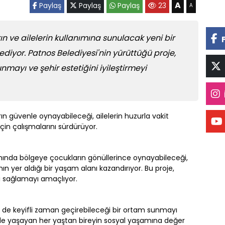
A
Paylaş
Paylaş
Paylaş
23
A
ın ve ailelerin kullanımına sunulacak yeni bir
diyor. Patnos Belediyesi'nin yürüttüğü proje,
nmayı ve şehir estetiğini iyileştirmeyi
ın güvenle oynayabileceği, ailelerin huzurla vakit
çin çalışmalarını sürdürüyor.
amında bölgeye çocukların gönüllerince oynayabileceği,
nın yer aldığı bir yaşam alanı kazandırıyor. Bu proje,
kı sağlamayı amaçlıyor.
rin de keyifli zaman geçirebileceği bir ortam sunmayı
ilçede yaşayan her yaştan bireyin sosyal yaşamına değer