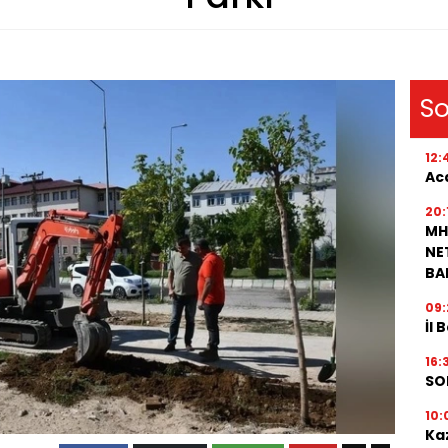
So
12:
Aca
20:
MH
NET
BA
09:
İl 
16:
SO
10:
Ka