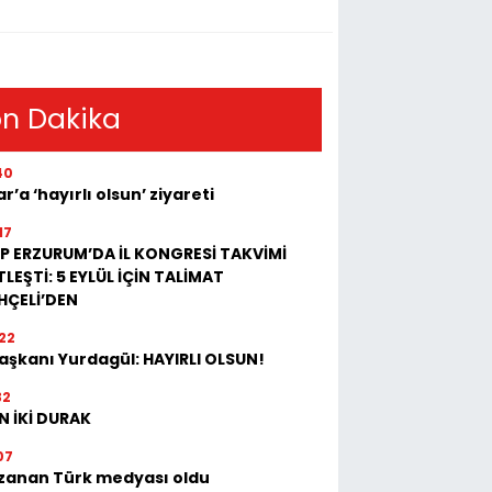
n Dakika
40
r’a ‘hayırlı olsun’ ziyareti
17
P ERZURUM’DA İL KONGRESİ TAKVİMİ
LEŞTİ: 5 EYLÜL İÇİN TALİMAT
HÇELİ’DEN
22
Başkanı Yurdagül: HAYIRLI OLSUN!
32
N İKİ DURAK
07
zanan Türk medyası oldu