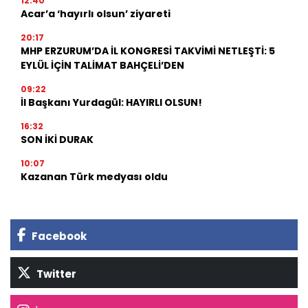
12:40
Acar’a ‘hayırlı olsun’ ziyareti
20:17
MHP ERZURUM’DA İL KONGRESİ TAKVİMİ NETLEŞTİ: 5
EYLÜL İÇİN TALİMAT BAHÇELİ’DEN
09:22
İl Başkanı Yurdagül: HAYIRLI OLSUN!
16:32
SON İKİ DURAK
10:07
Kazanan Türk medyası oldu
Facebook
Twitter