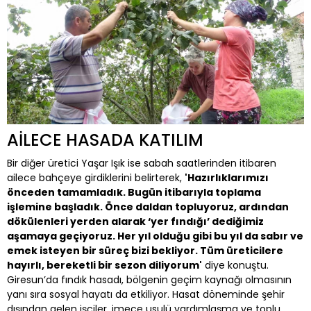
AİLECE HASADA KATILIM
Bir diğer üretici Yaşar Işık ise sabah saatlerinden itibaren
ailece bahçeye girdiklerini belirterek,
'Hazırlıklarımızı
önceden tamamladık. Bugün itibarıyla toplama
işlemine başladık. Önce daldan topluyoruz, ardından
dökülenleri yerden alarak ‘yer fındığı’ dediğimiz
aşamaya geçiyoruz. Her yıl olduğu gibi bu yıl da sabır ve
emek isteyen bir süreç bizi bekliyor. Tüm üreticilere
hayırlı, bereketli bir sezon diliyorum'
diye konuştu.
Giresun’da fındık hasadı, bölgenin geçim kaynağı olmasının
yanı sıra sosyal hayatı da etkiliyor. Hasat döneminde şehir
dışından gelen işçiler, imece usulü yardımlaşma ve toplu