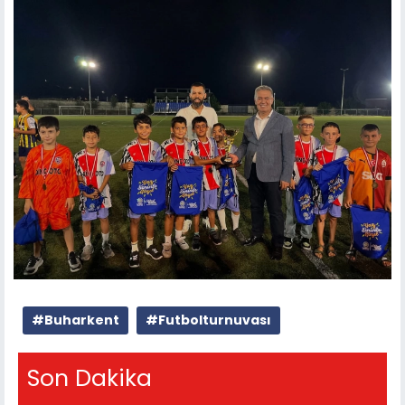
#Buharkent
#Futbolturnuvası
Son Dakika