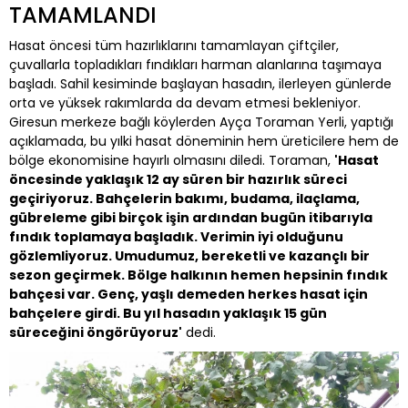
TAMAMLANDI
Hasat öncesi tüm hazırlıklarını tamamlayan çiftçiler,
çuvallarla topladıkları fındıkları harman alanlarına taşımaya
başladı. Sahil kesiminde başlayan hasadın, ilerleyen günlerde
orta ve yüksek rakımlarda da devam etmesi bekleniyor.
Giresun merkeze bağlı köylerden Ayça Toraman Yerli, yaptığı
açıklamada, bu yılki hasat döneminin hem üreticilere hem de
bölge ekonomisine hayırlı olmasını diledi. Toraman,
'Hasat
öncesinde yaklaşık 12 ay süren bir hazırlık süreci
geçiriyoruz. Bahçelerin bakımı, budama, ilaçlama,
gübreleme gibi birçok işin ardından bugün itibarıyla
fındık toplamaya başladık. Verimin iyi olduğunu
gözlemliyoruz. Umudumuz, bereketli ve kazançlı bir
sezon geçirmek. Bölge halkının hemen hepsinin fındık
bahçesi var. Genç, yaşlı demeden herkes hasat için
bahçelere girdi. Bu yıl hasadın yaklaşık 15 gün
süreceğini öngörüyoruz'
dedi.