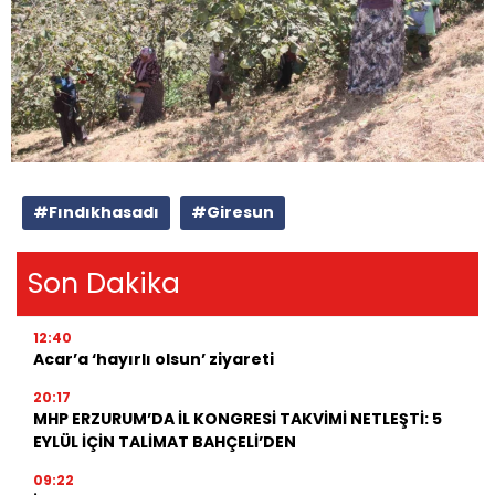
#Fındıkhasadı
#Giresun
Son Dakika
12:40
Acar’a ‘hayırlı olsun’ ziyareti
20:17
MHP ERZURUM’DA İL KONGRESİ TAKVİMİ NETLEŞTİ: 5
EYLÜL İÇİN TALİMAT BAHÇELİ’DEN
09:22