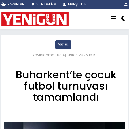
YAZARLAR
SON DAKİKA
MANŞETLER
YEREL
Yayınlanma : 03 Ağustos 2025 16:19
Buharkent’te çocuk
futbol turnuvası
tamamlandı