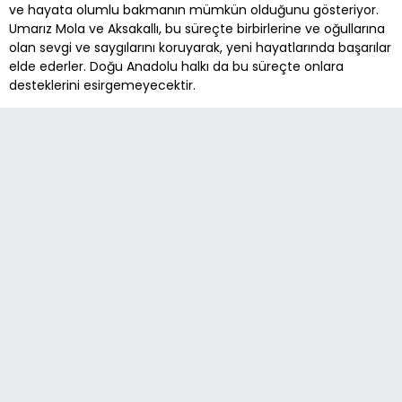
ve hayata olumlu bakmanın mümkün olduğunu gösteriyor.
Umarız Mola ve Aksakallı, bu süreçte birbirlerine ve oğullarına
olan sevgi ve saygılarını koruyarak, yeni hayatlarında başarılar
elde ederler. Doğu Anadolu halkı da bu süreçte onlara
desteklerini esirgemeyecektir.
#Ezgimola
#Mustafaaksakallı
Son Dakika
12:40
Acar’a ‘hayırlı olsun’ ziyareti
20:17
MHP ERZURUM’DA İL KONGRESİ TAKVİMİ NETLEŞTİ: 5
EYLÜL İÇİN TALİMAT BAHÇELİ’DEN
09:22
İl Başkanı Yurdagül: HAYIRLI OLSUN!
16:32