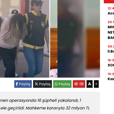
12:
Aca
20:
MH
NET
BA
09:
İl 
16:
SON
10:
Ka
A
Paylaş
Paylaş
Paylaş
118
A
nen operasyonda 16 şüpheli yakalandı, 1
 ele geçirildi. Mahkeme kararıyla 32 milyon TL