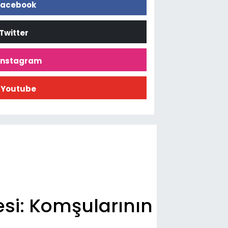
acebook
Twitter
İnstagram
Youtube
esi: Komşularının