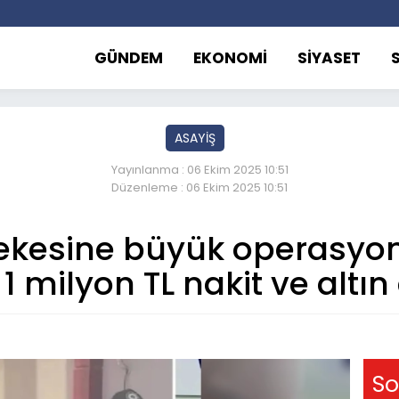
GÜNDEM
EKONOMİ
SİYASET
ASAYİŞ
Yayınlanma : 06 Ekim 2025 10:51
Düzenleme : 06 Ekim 2025 10:51
kesine büyük operasyon:
1 milyon TL nakit ve altın 
So