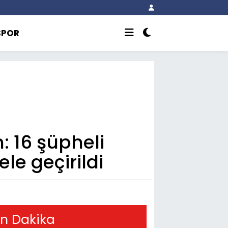
SPOR
 16 şüpheli
ele geçirildi
n Dakika