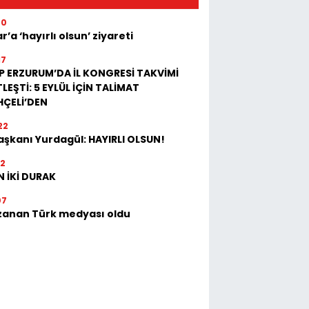
40
r’a ‘hayırlı olsun’ ziyareti
17
P ERZURUM’DA İL KONGRESİ TAKVİMİ
LEŞTİ: 5 EYLÜL İÇİN TALİMAT
HÇELİ’DEN
22
Başkanı Yurdagül: HAYIRLI OLSUN!
32
 İKİ DURAK
07
zanan Türk medyası oldu