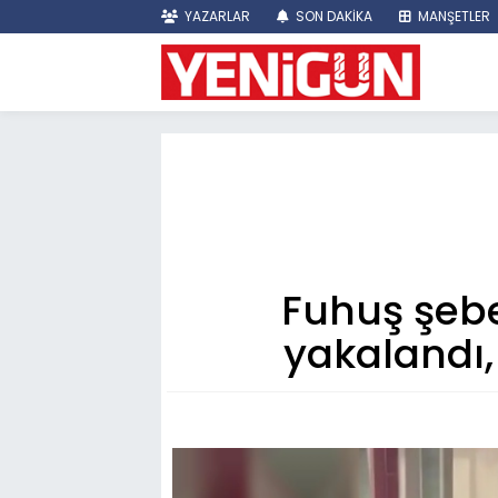
YAZARLAR
SON DAKİKA
MANŞETLER
Fuhuş şebe
yakalandı, 