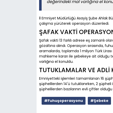
değerindeki mal varlığına el konul
İl Emniyet Müdürlüğü Asayiş Şube Ahlak Büro
çalışma yürüterek operasyon düzenledi.
ŞAFAK VAKTİ OPERASYO
Şafak vakti 13 farklı adrese eş zamanlı ola
gözaltına alındı. Operasyon sırasında, fuhuş
aramalarda, toplamda 1 milyon Türk Lirası n
mahkeme kararı ile şebekeye ait olduğu tes
varlığına el konuldu.
TUTUKLAMALAR VE ADLİ
Emniyetteki işlemleri tamamlanan 16 şüphe
şüphelilerden 14'ü tutuklanırken, 2 şüpheli i
şüphelilerden bazılarının evli çiftler olduğu b
#Fuhuşoperasyonu
#Şebeke