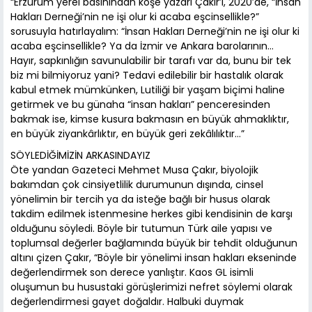
“Erzurum yerel basınından köşe yazarı Çakır’ı, 2020’de, “İnsan
Hakları Derneği’nin ne işi olur ki acaba eşcinsellikle?”
sorusuyla hatırlayalım: “İnsan Hakları Derneği’nin ne işi olur ki
acaba eşcinsellikle? Ya da İzmir ve Ankara barolarının…
Hayır, sapkınlığın savunulabilir bir tarafı var da, bunu bir tek
biz mi bilmiyoruz yani? Tedavi edilebilir bir hastalık olarak
kabul etmek mümkünken, Lutiliği bir yaşam biçimi haline
getirmek ve bu günaha “insan hakları” penceresinden
bakmak ise, kimse kusura bakmasın en büyük ahmaklıktır,
en büyük ziyankârlıktır, en büyük geri zekâlılıktır…”
SÖYLEDİĞİMİZİN ARKASINDAYIZ
Öte yandan Gazeteci Mehmet Musa Çakır, biyolojik
bakımdan çok cinsiyetlilik durumunun dışında, cinsel
yönelimin bir tercih ya da isteğe bağlı bir husus olarak
takdim edilmek istenmesine herkes gibi kendisinin de karşı
olduğunu söyledi. Böyle bir tutumun Türk aile yapısı ve
toplumsal değerler bağlamında büyük bir tehdit olduğunun
altını çizen Çakır, “Böyle bir yönelimi insan hakları ekseninde
değerlendirmek son derece yanlıştır. Kaos GL isimli
oluşumun bu husustaki görüşlerimizi nefret söylemi olarak
değerlendirmesi gayet doğaldır. Halbuki duymak