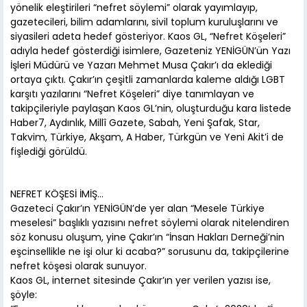
yönelik eleştirileri “nefret söylemi” olarak yayımlayıp,
gazetecileri, bilim adamlarını, sivil toplum kuruluşlarını ve
siyasileri adeta hedef gösteriyor. Kaos GL, “Nefret Köşeleri”
adıyla hedef gösterdiği isimlere, Gazeteniz YENİGÜN’ün Yazı
İşleri Müdürü ve Yazarı Mehmet Musa Çakır’ı da eklediği
ortaya çıktı. Çakır’ın çeşitli zamanlarda kaleme aldığı LGBT
karşıtı yazılarını “Nefret Köşeleri” diye tanımlayan ve
takipçileriyle paylaşan Kaos GL’nin, oluşturduğu kara listede
Haber7, Aydınlık, Millî Gazete, Sabah, Yeni Şafak, Star,
Takvim, Türkiye, Akşam, A Haber, Türkgün ve Yeni Akit’i de
fişlediği görüldü.
NEFRET KÖŞESİ İMİŞ…
Gazeteci Çakır’ın YENİGÜN’de yer alan “Mesele Türkiye
meselesi” başlıklı yazısını nefret söylemi olarak nitelendiren
söz konusu oluşum, yine Çakır’ın “İnsan Hakları Derneği’nin
eşcinsellikle ne işi olur ki acaba?” sorusunu da, takipçilerine
nefret köşesi olarak sunuyor.
Kaos GL, internet sitesinde Çakır’ın yer verilen yazısı ise,
şöyle: