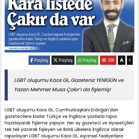
A
Paylaş
Paylaş
Paylaş
316
A
LGBT oluşumu Kaos GL, Gazeteniz YENİGÜN ve
Yazarı Mehmet Musa Çakır’ı da fişlemiş!
LGBT oluşumu Kaos GL, Cumhurbaşkanı Erdoğan'dan
gazetecilere kadar Türkçe ve İngilizce yazılarla rapor
hazırlayarak fişleme yapıyor. Her ay gazeteci ve siyasetçileri
tek tek yazarak fişleyen ve Batılı ülkelere İngilizce olarak
raporlayan LGBT oluşumu Kaos GL, eşcinsel faaliyetlere