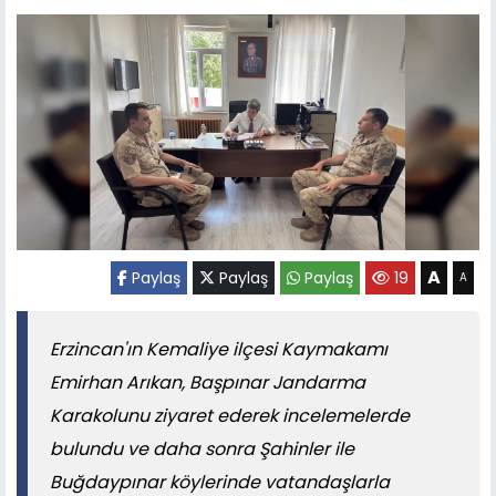
A
Paylaş
Paylaş
Paylaş
19
A
Erzincan'ın Kemaliye ilçesi Kaymakamı
Emirhan Arıkan, Başpınar Jandarma
Karakolunu ziyaret ederek incelemelerde
bulundu ve daha sonra Şahinler ile
Buğdaypınar köylerinde vatandaşlarla