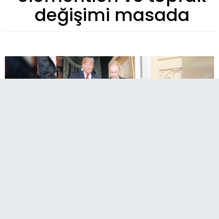
değişimi masada
A
Paylaş
Paylaş
Paylaş
20
A
Alaska'da bugün gerçekleşecek Trump-Putin