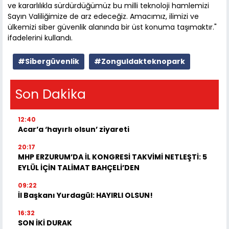
ve kararlılıkla sürdürdüğümüz bu milli teknoloji hamlemizi
Sayın Valiliğimize de arz edeceğiz. Amacımız, ilimizi ve
ülkemizi siber güvenlik alanında bir üst konuma taşımaktır."
ifadelerini kullandı.
#Sibergüvenlik
#Zonguldakteknopark
Son Dakika
12:40
Acar’a ‘hayırlı olsun’ ziyareti
20:17
MHP ERZURUM’DA İL KONGRESİ TAKVİMİ NETLEŞTİ: 5
EYLÜL İÇİN TALİMAT BAHÇELİ’DEN
09:22
İl Başkanı Yurdagül: HAYIRLI OLSUN!
16:32
SON İKİ DURAK