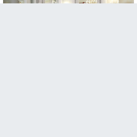
A
Paylaş
Paylaş
Paylaş
24
A
TBMM Başkanı Numan Kurtulmuş, Macaristan
Cumhurbaşkanı Tamas Sulyok ile Budapeşte'de
bir araya geldi. Görüşmede iki ülke ilişkileri ele
alınırken, Filistin meselesinde iki devletli çözüm
vurgusu yapıldı.