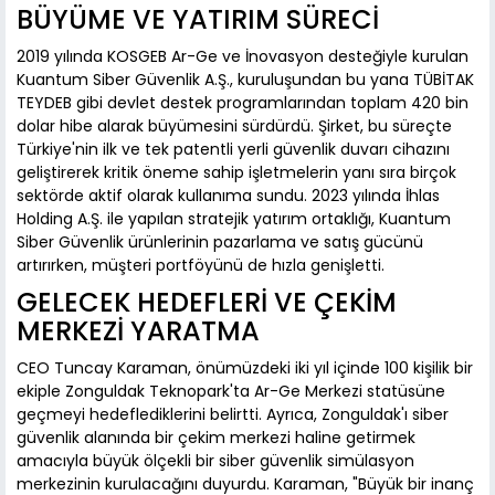
BÜYÜME VE YATIRIM SÜRECİ
2019 yılında KOSGEB Ar-Ge ve İnovasyon desteğiyle kurulan
Kuantum Siber Güvenlik A.Ş., kuruluşundan bu yana TÜBİTAK
TEYDEB gibi devlet destek programlarından toplam 420 bin
dolar hibe alarak büyümesini sürdürdü. Şirket, bu süreçte
Türkiye'nin ilk ve tek patentli yerli güvenlik duvarı cihazını
geliştirerek kritik öneme sahip işletmelerin yanı sıra birçok
sektörde aktif olarak kullanıma sundu. 2023 yılında İhlas
Holding A.Ş. ile yapılan stratejik yatırım ortaklığı, Kuantum
Siber Güvenlik ürünlerinin pazarlama ve satış gücünü
artırırken, müşteri portföyünü de hızla genişletti.
GELECEK HEDEFLERİ VE ÇEKİM
MERKEZİ YARATMA
CEO Tuncay Karaman, önümüzdeki iki yıl içinde 100 kişilik bir
ekiple Zonguldak Teknopark'ta Ar-Ge Merkezi statüsüne
geçmeyi hedeflediklerini belirtti. Ayrıca, Zonguldak'ı siber
güvenlik alanında bir çekim merkezi haline getirmek
amacıyla büyük ölçekli bir siber güvenlik simülasyon
merkezinin kurulacağını duyurdu. Karaman, "Büyük bir inanç