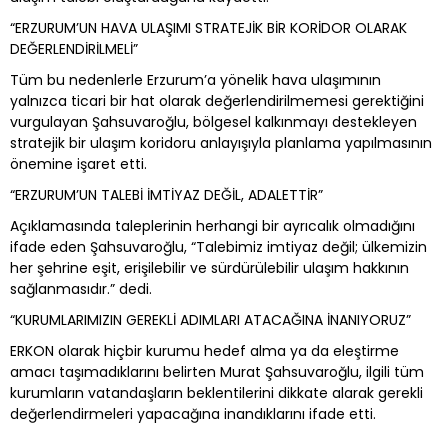
“ERZURUM’UN HAVA ULAŞIMI STRATEJİK BİR KORİDOR OLARAK
DEĞERLENDİRİLMELİ”
Tüm bu nedenlerle Erzurum’a yönelik hava ulaşımının
yalnızca ticari bir hat olarak değerlendirilmemesi gerektiğini
vurgulayan Şahsuvaroğlu, bölgesel kalkınmayı destekleyen
stratejik bir ulaşım koridoru anlayışıyla planlama yapılmasının
önemine işaret etti.
“ERZURUM’UN TALEBİ İMTİYAZ DEĞİL, ADALETTİR”
Açıklamasında taleplerinin herhangi bir ayrıcalık olmadığını
ifade eden Şahsuvaroğlu, “Talebimiz imtiyaz değil; ülkemizin
her şehrine eşit, erişilebilir ve sürdürülebilir ulaşım hakkının
sağlanmasıdır.” dedi.
“KURUMLARIMIZIN GEREKLİ ADIMLARI ATACAĞINA İNANIYORUZ”
ERKON olarak hiçbir kurumu hedef alma ya da eleştirme
amacı taşımadıklarını belirten Murat Şahsuvaroğlu, ilgili tüm
kurumların vatandaşların beklentilerini dikkate alarak gerekli
değerlendirmeleri yapacağına inandıklarını ifade etti.