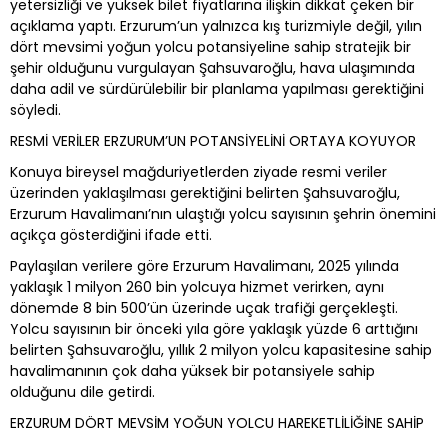
yetersizliği ve yüksek bilet fiyatlarına ilişkin dikkat çeken bir
açıklama yaptı. Erzurum’un yalnızca kış turizmiyle değil, yılın
dört mevsimi yoğun yolcu potansiyeline sahip stratejik bir
şehir olduğunu vurgulayan Şahsuvaroğlu, hava ulaşımında
daha adil ve sürdürülebilir bir planlama yapılması gerektiğini
söyledi.
RESMİ VERİLER ERZURUM’UN POTANSİYELİNİ ORTAYA KOYUYOR
Konuya bireysel mağduriyetlerden ziyade resmi veriler
üzerinden yaklaşılması gerektiğini belirten Şahsuvaroğlu,
Erzurum Havalimanı’nın ulaştığı yolcu sayısının şehrin önemini
açıkça gösterdiğini ifade etti.
Paylaşılan verilere göre Erzurum Havalimanı, 2025 yılında
yaklaşık 1 milyon 260 bin yolcuya hizmet verirken, aynı
dönemde 8 bin 500’ün üzerinde uçak trafiği gerçekleşti.
Yolcu sayısının bir önceki yıla göre yaklaşık yüzde 6 arttığını
belirten Şahsuvaroğlu, yıllık 2 milyon yolcu kapasitesine sahip
havalimanının çok daha yüksek bir potansiyele sahip
olduğunu dile getirdi.
ERZURUM DÖRT MEVSİM YOĞUN YOLCU HAREKETLİLİĞİNE SAHİP