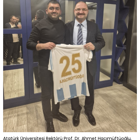
Atatürk Üniversitesi Rektörü Prof. Dr. Ahmet Hacımüftüoğlu,