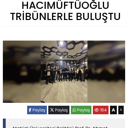
HACIMÜFTÜOĞLU
TRİBÜNLERLE BULUŞTU
A
Paylaş
Paylaş
Paylaş
164
A