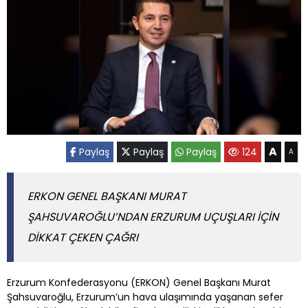
A
Paylaş
Paylaş
Paylaş
124
A
ERKON GENEL BAŞKANI MURAT
ŞAHSUVAROĞLU’NDAN ERZURUM UÇUŞLARI İÇİN
DİKKAT ÇEKEN ÇAĞRI
Erzurum Konfederasyonu (ERKON) Genel Başkanı Murat
Şahsuvaroğlu, Erzurum’un hava ulaşımında yaşanan sefer