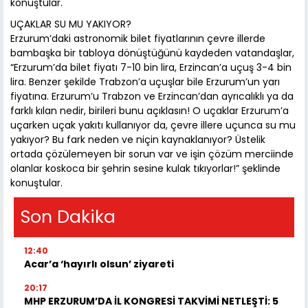
konuştular.
UÇAKLAR SU MU YAKIYOR?
Erzurum’daki astronomik bilet fiyatlarının çevre illerde
bambaşka bir tabloya dönüştüğünü kaydeden vatandaşlar,
“Erzurum’da bilet fiyatı 7-10 bin lira, Erzincan’a uçuş 3-4 bin
lira. Benzer şekilde Trabzon’a uçuşlar bile Erzurum’un yarı
fiyatına. Erzurum’u Trabzon ve Erzincan’dan ayrıcalıklı ya da
farklı kılan nedir, birileri bunu açıklasın! O uçaklar Erzurum’a
uçarken uçak yakıtı kullanıyor da, çevre illere uçunca su mu
yakıyor? Bu fark neden ve niçin kaynaklanıyor? Üstelik
ortada çözülemeyen bir sorun var ve işin çözüm merciinde
olanlar koskoca bir şehrin sesine kulak tıkıyorlar!” şeklinde
konuştular.
Son Dakika
12:40
Acar’a ‘hayırlı olsun’ ziyareti
20:17
MHP ERZURUM’DA İL KONGRESİ TAKVİMİ NETLEŞTİ: 5