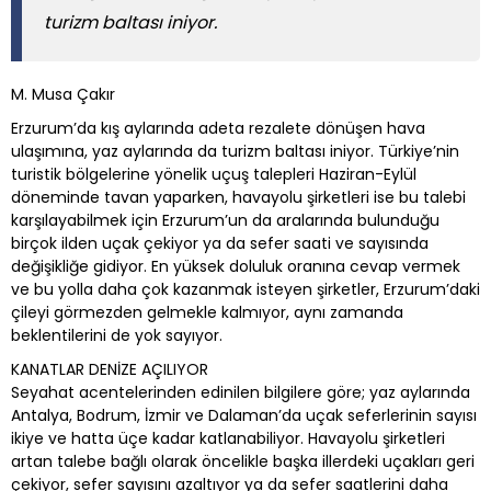
turizm baltası iniyor.
M. Musa Çakır
Erzurum’da kış aylarında adeta rezalete dönüşen hava
ulaşımına, yaz aylarında da turizm baltası iniyor. Türkiye’nin
turistik bölgelerine yönelik uçuş talepleri Haziran-Eylül
döneminde tavan yaparken, havayolu şirketleri ise bu talebi
karşılayabilmek için Erzurum’un da aralarında bulunduğu
birçok ilden uçak çekiyor ya da sefer saati ve sayısında
değişikliğe gidiyor. En yüksek doluluk oranına cevap vermek
ve bu yolla daha çok kazanmak isteyen şirketler, Erzurum’daki
çileyi görmezden gelmekle kalmıyor, aynı zamanda
beklentilerini de yok sayıyor.
KANATLAR DENİZE AÇILIYOR
Seyahat acentelerinden edinilen bilgilere göre; yaz aylarında
Antalya, Bodrum, İzmir ve Dalaman’da uçak seferlerinin sayısı
ikiye ve hatta üçe kadar katlanabiliyor. Havayolu şirketleri
artan talebe bağlı olarak öncelikle başka illerdeki uçakları geri
çekiyor, sefer sayısını azaltıyor ya da sefer saatlerini daha