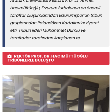
Atatürk Üniversitesi Rektörü Prof. Dr. Ahmet
Hacımüftüoğlu, Erzurum futbolunun en önemli
taraftar oluşumlarından Erzurumspor’un tribün
gruplarından Palandöken Kartalları’nı ziyaret
etti. Tribün lideri Muhammet Dumlu ve
taraftarlar tarafından karşılanan re
REKTÖR PROF. DR. HACIMÜFTÜOĞLU
TRİBÜNLERLE BULUŞTU