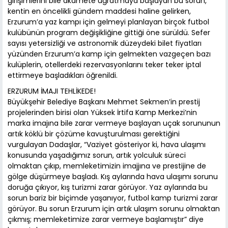
girişimlerini bile akamete uğratmaya başlayan bu sorun,
kentin en öncelikli gündem maddesi haline gelirken,
Erzurum’a yaz kampı için gelmeyi planlayan birçok futbol
kulübünün program değişikliğine gittiği öne sürüldü. Sefer
sayısı yetersizliği ve astronomik düzeydeki bilet fiyatları
yüzünden Erzurum’a kamp için gelmekten vazgeçen bazı
kulüplerin, otellerdeki rezervasyonlarını teker teker iptal
ettirmeye başladıkları öğrenildi.
ERZURUM İMAJI TEHLİKEDE!
Büyükşehir Belediye Başkanı Mehmet Sekmen’in prestij
projelerinden birisi olan Yüksek İrtifa Kamp Merkezi’nin
marka imajına bile zarar vermeye başlayan uçak sorununun
artık köklü bir çözüme kavuşturulması gerektiğini
vurgulayan Dadaşlar, “Vaziyet gösteriyor ki, hava ulaşımı
konusunda yaşadığımız sorun, artık yolculuk süreci
olmaktan çıkıp, memleketimizin imajjına ve prestijine de
gölge düşürmeye başladı. Kış aylarında hava ulaşımı sorunu
doruğa çıkıyor, kış turizmi zarar görüyor. Yaz aylarında bu
sorun bariz bir biçimde yaşanıyor, futbol kamp turizmi zarar
görüyor. Bu sorun Erzurum için artık ulaşım sorunu olmaktan
çıkmış; memleketimize zarar vermeye başlamıştır” diye