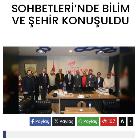
SOHBETLERİ’NDE BİLİM
VE ŞEHİR KONUŞULDU
A
Paylaş
Paylaş
Paylaş
167
A