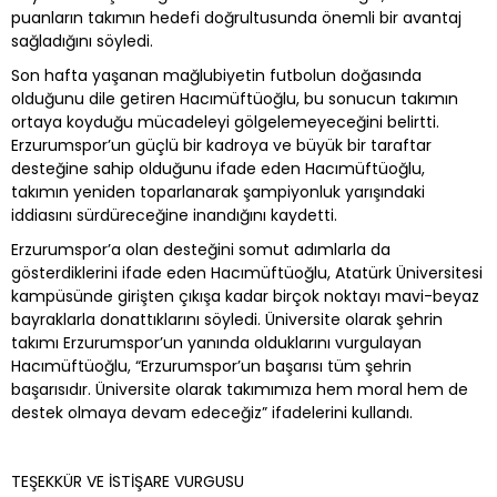
puanların takımın hedefi doğrultusunda önemli bir avantaj
sağladığını söyledi.
Son hafta yaşanan mağlubiyetin futbolun doğasında
olduğunu dile getiren Hacımüftüoğlu, bu sonucun takımın
ortaya koyduğu mücadeleyi gölgelemeyeceğini belirtti.
Erzurumspor’un güçlü bir kadroya ve büyük bir taraftar
desteğine sahip olduğunu ifade eden Hacımüftüoğlu,
takımın yeniden toparlanarak şampiyonluk yarışındaki
iddiasını sürdüreceğine inandığını kaydetti.
Erzurumspor’a olan desteğini somut adımlarla da
gösterdiklerini ifade eden Hacımüftüoğlu, Atatürk Üniversitesi
kampüsünde girişten çıkışa kadar birçok noktayı mavi-beyaz
bayraklarla donattıklarını söyledi. Üniversite olarak şehrin
takımı Erzurumspor’un yanında olduklarını vurgulayan
Hacımüftüoğlu, “Erzurumspor’un başarısı tüm şehrin
başarısıdır. Üniversite olarak takımımıza hem moral hem de
destek olmaya devam edeceğiz” ifadelerini kullandı.
TEŞEKKÜR VE İSTİŞARE VURGUSU