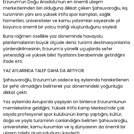
Erzurum’un Doğu Anadolu’nun en önemli ulaşım
merkezlerinden biri olduğuna dikkat çeken Şahsuvaroğlu, kış
turizminin yanı sıra yüksek irtifa spor kampları, sağlık
hizmetleri, üniversiteler ve kamu yatırımları sayesinde yıl
boyunca önemli bir yolcu trafiği oluşturduğunu söyledi.
Buna rağmen özellikle yaz döneminde havayolu
planlamalarının büyük ölçüde deniz turizmi destinasyonlarına
yönlendirilmesinin, Erzurum’a yönelik uçuşlarda sefer
yetersizliği ve yüksek bilet fiyatlarını beraberinde getirdiğini
ifade etti.
YAZ AYLARINDA TALEP DAHA DA ARTIYOR
Şahsuvaroğlu, Erzurum’un sadece kış aylarında hareketlenen
bir şehir olmadığını belirterek yaz dönemindeki yoğunluğa
dikkat çekti.
Yaz aylarında Avrupa’da yaşayan on binlerce Erzurumlunun
memleketine geldiğini, Yüksek İrtifa Kamp Merkezi’nde çok
sayıda profesyonel spor kulübünün kamp yaptığını, kültür,
doğa ve yayla turizminin canlandığını belirten Şahsuvaroğlu,
üniversiteler, kamu kurumları ve iş dünyasının da önemli bir
ulaşım talebi oluşturduğunu kaydetti.