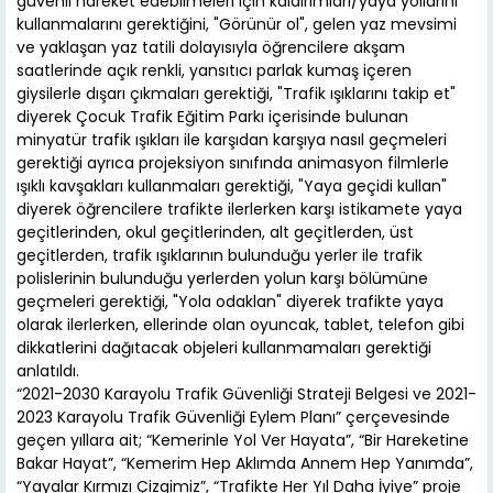
güvenli hareket edebilmeleri için kaldırımları/yaya yollarını
kullanmalarını gerektiğini, "Görünür ol", gelen yaz mevsimi
ve yaklaşan yaz tatili dolayısıyla öğrencilere akşam
saatlerinde açık renkli, yansıtıcı parlak kumaş içeren
giysilerle dışarı çıkmaları gerektiği, "Trafik ışıklarını takip et"
diyerek Çocuk Trafik Eğitim Parkı içerisinde bulunan
minyatür trafik ışıkları ile karşıdan karşıya nasıl geçmeleri
gerektiği ayrıca projeksiyon sınıfında animasyon filmlerle
ışıklı kavşakları kullanmaları gerektiği, "Yaya geçidi kullan"
diyerek öğrencilere trafikte ilerlerken karşı istikamete yaya
geçitlerinden, okul geçitlerinden, alt geçitlerden, üst
geçitlerden, trafik ışıklarının bulunduğu yerler ile trafik
polislerinin bulunduğu yerlerden yolun karşı bölümüne
geçmeleri gerektiği, "Yola odaklan" diyerek trafikte yaya
olarak ilerlerken, ellerinde olan oyuncak, tablet, telefon gibi
dikkatlerini dağıtacak objeleri kullanmamaları gerektiği
anlatıldı.
“2021-2030 Karayolu Trafik Güvenliği Strateji Belgesi ve 2021-
2023 Karayolu Trafik Güvenliği Eylem Planı” çerçevesinde
geçen yıllara ait; “Kemerinle Yol Ver Hayata”, “Bir Hareketine
Bakar Hayat”, “Kemerim Hep Aklımda Annem Hep Yanımda”,
“Yayalar Kırmızı Çizgimiz”, “Trafikte Her Yıl Daha İyiye” proje