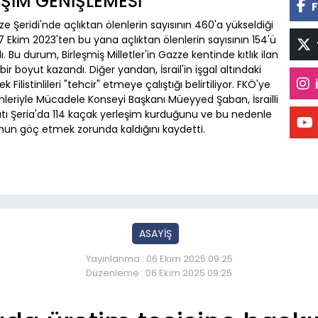
EŞİM GENİŞLEMESİ
F
azze Şeridi'nde açlıktan ölenlerin sayısının 460'a yükseldiği
ğı, 7 Ekim 2023'ten bu yana açlıktan ölenlerin sayısının 154'ü
 Bu durum, Birleşmiş Milletler'in Gazze kentinde kıtlık ilan
r boyut kazandı. Diğer yandan, İsrail'in işgal altındaki
 Filistinlileri "tehcir" etmeye çalıştığı belirtiliyor. FKÖ'ye
mleriyle Mücadele Konseyi Başkanı Müeyyed Şaban, İsrailli
atı Şeria'da 114 kaçak yerleşim kurduğunu ve bu nedenle
luğunun göç etmek zorunda kaldığını kaydetti.
ASAYİŞ
Yayınlanma : 06 Ekim 2025 09:25
Düzenleme : 06 Ekim 2025 09:25