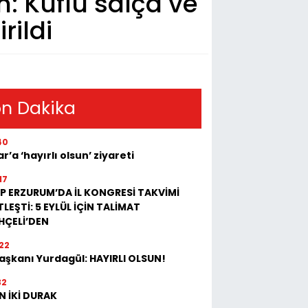
n: Küflü salça ve
rildi
n Dakika
40
r’a ‘hayırlı olsun’ ziyareti
17
P ERZURUM’DA İL KONGRESİ TAKVİMİ
LEŞTİ: 5 EYLÜL İÇİN TALİMAT
HÇELİ’DEN
22
Başkanı Yurdagül: HAYIRLI OLSUN!
32
N İKİ DURAK