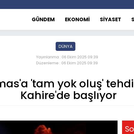
GÜNDEM
EKONOMİ
SİYASET
DÜNYA
Yayınlanma : 06 Ekim 2025 09:39
Düzenleme : 06 Ekim 2025 09:39
s'a 'tam yok oluş' tehdi
Kahire'de başlıyor
So