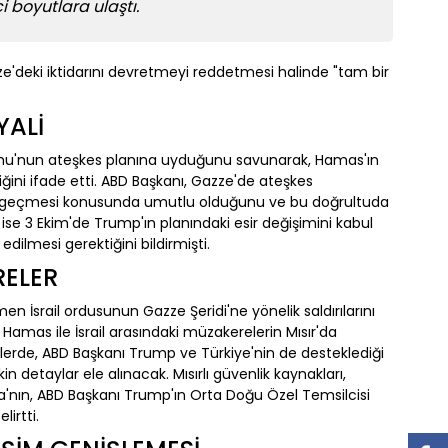
 boyutlara ulaştı.
'deki iktidarını devretmeyi reddetmesi halinde "tam bir
YALİ
ahu'nun ateşkes planına uyduğunu savunarak, Hamas'ın
ini ifade etti. ABD Başkanı, Gazze'de ateşkes
a geçmesi konusunda umutlu olduğunu ve bu doğrultuda
ise 3 Ekim'de Trump'ın planındaki esir değişimini kabul
ilmesi gerektiğini bildirmişti.
RELER
 İsrail ordusunun Gazze Şeridi'ne yönelik saldırılarını
ğı, Hamas ile İsrail arasındaki müzakerelerin Mısır'da
melerde, ABD Başkanı Trump ve Türkiye'nin de desteklediği
in detaylar ele alınacak. Mısırlı güvenlik kaynakları,
ya'nın, ABD Başkanı Trump'ın Orta Doğu Özel Temsilcisi
irtti.