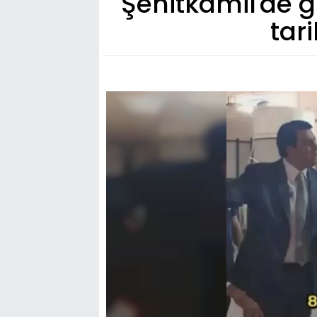
Şehitkamil'de g
tar