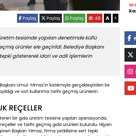
10:
Ka
A
Paylaş
Paylaş
Paylaş
49
A
üretim tesisinde yapılan denetimde küflü
geçmiş ürünler ele geçirildi. Belediye Başkanı
tepki göstererek idari ve adli işlemlerin
Başkanı Umut Yılmaz'ın katılımıyla gerçekleştirilen bir
ayıldığı ve son kullanma tarihi geçmiş ürünlerin
UK REÇELLER
gösteren bir gıda üretim tesisine yapılan operasyonda,
reçeller ve tarihi geçmiş gıda ürünleri bulundu. Hijyen
en Başkan Yılmaz, firma yetkilisine sert tepki