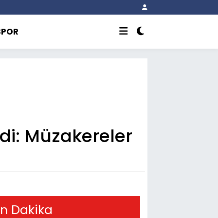
SPOR
di: Müzakereler
n Dakika