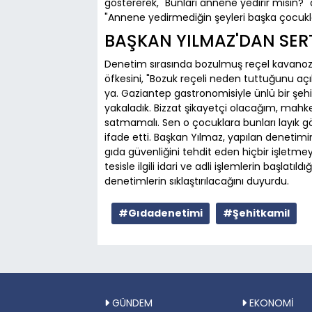
göstererek, "Bunları annene yedirir misin?"
"Annene yedirmediğin şeyleri başka çocuklara
BAŞKAN YILMAZ'DAN SERT
Denetim sırasında bozulmuş reçel kavanozl
öfkesini, "Bozuk reçeli neden tuttuğunu açık
ya. Gaziantep gastronomisiyle ünlü bir şehir,
yakaladık. Bizzat şikayetçi olacağım, mah
satmamalı. Sen o çocuklara bunları layık gö
ifade etti. Başkan Yılmaz, yapılan denetim
gıda güvenliğini tehdit eden hiçbir işletme
tesisle ilgili idari ve adli işlemlerin başlatıld
denetimlerin sıklaştırılacağını duyurdu.
#Gıdadenetimi
#Şehitkamil
GÜNDEM
EKONOMİ