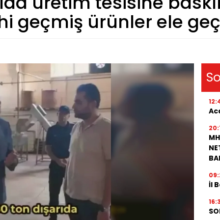
ıda üretim tesisine baskı
ihi geçmiş ürünler ele geçi
So
12:
Aca
20:
MH
NET
BA
09:
İl 
16:
SO