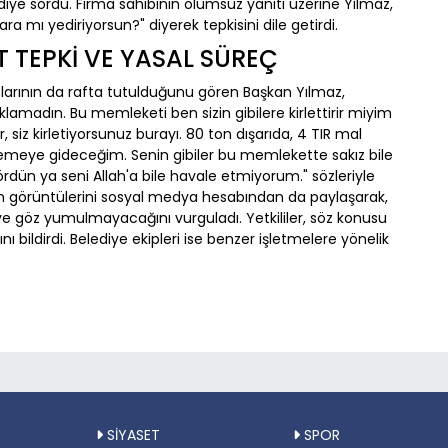
 diye sordu. Firma sahibinin olumsuz yanıtı üzerine Yılmaz,
 mı yediriyorsun?" diyerek tepkisini dile getirdi.
 TEPKİ VE YASAL SÜREÇ
arının da rafta tutulduğunu gören Başkan Yılmaz,
lamadın. Bu memleketi ben sizin gibilere kirlettirir miyim
 siz kirletiyorsunuz burayı. 80 ton dışarıda, 4 TIR mal
kemeye gideceğim. Senin gibiler bu memlekette sakız bile
rdün ya seni Allah'a bile havale etmiyorum." sözleriyle
in görüntülerini sosyal medya hesabından da paylaşarak,
ye göz yumulmayacağını vurguladı. Yetkililer, söz konusu
ığını bildirdi. Belediye ekipleri ise benzer işletmelere yönelik
SİYASET
SPOR