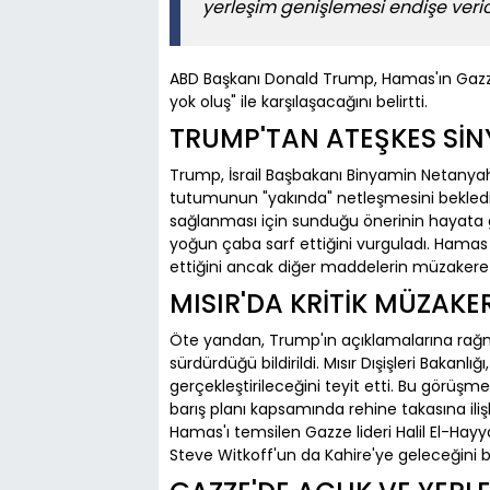
yerleşim genişlemesi endişe verici
ABD Başkanı Donald Trump, Hamas'ın Gazze
yok oluş" ile karşılaşacağını belirtti.
TRUMP'TAN ATEŞKES SİN
Trump, İsrail Başbakanı Binyamin Netany
tutumunun "yakında" netleşmesini beklediğ
sağlanması için sunduğu önerinin hayat
yoğun çaba sarf ettiğini vurguladı. Hamas 
ettiğini ancak diğer maddelerin müzakere ed
MISIR'DA KRİTİK MÜZAKE
Öte yandan, Trump'ın açıklamalarına rağmen
sürdürdüğü bildirildi. Mısır Dışişleri Bakanlı
gerçekleştirileceğini teyit etti. Bu görüş
barış planı kapsamında rehine takasına ilişk
Hamas'ı temsilen Gazze lideri Halil El-Hay
Steve Witkoff'un da Kahire'ye geleceğini bel