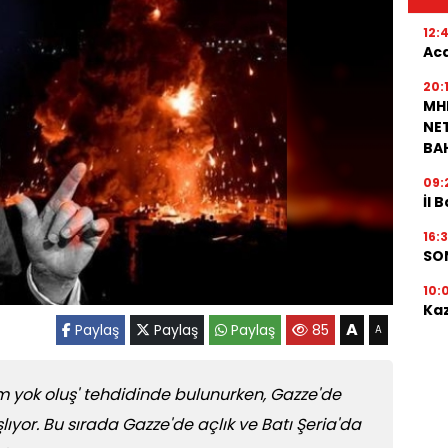
12:
Aca
20:
MH
NET
BA
09:
İl 
16:
SON
10:
Ka
A
Paylaş
Paylaş
Paylaş
85
A
 yok oluş' tehdidinde bulunurken, Gazze'de
ıyor. Bu sırada Gazze'de açlık ve Batı Şeria'da