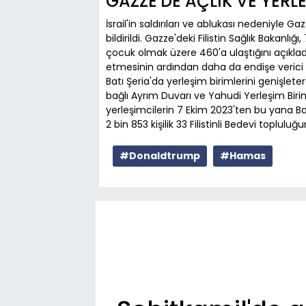
GAZZE'DE AÇLIK VE YERL
İsrail'in saldırıları ve ablukası nedeniyle G
bildirildi. Gazze'deki Filistin Sağlık Bakanlı
çocuk olmak üzere 460'a ulaştığını açıkladı.
etmesinin ardından daha da endişe verici bi
Batı Şeria'da yerleşim birimlerini genişleterek
bağlı Ayrım Duvarı ve Yahudi Yerleşim Biri
yerleşimcilerin 7 Ekim 2023'ten bu yana B
2 bin 853 kişilik 33 Filistinli Bedevi toplu
#Donaldtrump
#Hamas