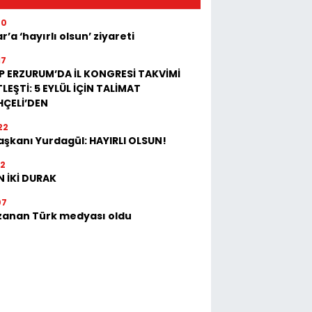
40
r’a ‘hayırlı olsun’ ziyareti
17
P ERZURUM’DA İL KONGRESİ TAKVİMİ
LEŞTİ: 5 EYLÜL İÇİN TALİMAT
HÇELİ’DEN
22
Başkanı Yurdagül: HAYIRLI OLSUN!
32
 İKİ DURAK
07
zanan Türk medyası oldu