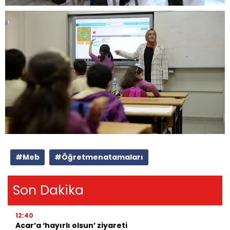
#Meb
#Öğretmenatamaları
Son Dakika
12:40
Acar’a ‘hayırlı olsun’ ziyareti