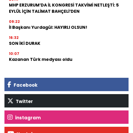
MHP ERZURUM’DA İL KONGRESİ TAKVİMİ NETLEŞTİ: 5
EYLÜL İÇİN TALİMAT BAHÇELİ’DEN
09:22
İl Başkanı Yurdagül: HAYIRLI OLSUN!
16:32
SON İKİ DURAK
10:07
Kazanan Türk medyası oldu
Facebook
Twitter
İnstagram