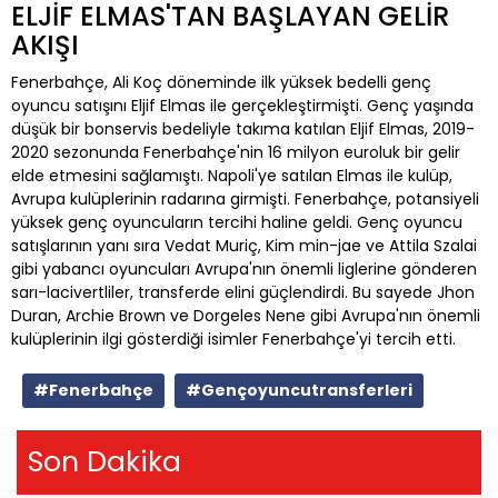
ELJİF ELMAS'TAN BAŞLAYAN GELİR
AKIŞI
Fenerbahçe, Ali Koç döneminde ilk yüksek bedelli genç
oyuncu satışını Eljif Elmas ile gerçekleştirmişti. Genç yaşında
düşük bir bonservis bedeliyle takıma katılan Eljif Elmas, 2019-
2020 sezonunda Fenerbahçe'nin 16 milyon euroluk bir gelir
elde etmesini sağlamıştı. Napoli'ye satılan Elmas ile kulüp,
Avrupa kulüplerinin radarına girmişti. Fenerbahçe, potansiyeli
yüksek genç oyuncuların tercihi haline geldi. Genç oyuncu
satışlarının yanı sıra Vedat Muriç, Kim min-jae ve Attila Szalai
gibi yabancı oyuncuları Avrupa'nın önemli liglerine gönderen
sarı-lacivertliler, transferde elini güçlendirdi. Bu sayede Jhon
Duran, Archie Brown ve Dorgeles Nene gibi Avrupa'nın önemli
kulüplerinin ilgi gösterdiği isimler Fenerbahçe'yi tercih etti.
#Fenerbahçe
#Gençoyuncutransferleri
Son Dakika