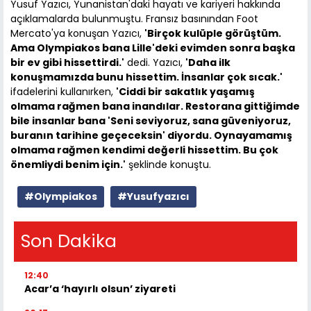
Yusuf Yazıcı, Yunanistan'daki hayatı ve kariyeri hakkında
açıklamalarda bulunmuştu. Fransız basınından Foot
Mercato'ya konuşan Yazıcı,
'Birçok kulüple görüştüm.
Ama Olympiakos bana Lille'deki evimden sonra başka
bir ev gibi hissettirdi.'
dedi. Yazıcı,
'Daha ilk
konuşmamızda bunu hissettim. İnsanlar çok sıcak.'
ifadelerini kullanırken,
'Ciddi bir sakatlık yaşamış
olmama rağmen bana inandılar. Restorana gittiğimde
bile insanlar bana 'Seni seviyoruz, sana güveniyoruz,
buranın tarihine geçeceksin' diyordu. Oynayamamış
olmama rağmen kendimi değerli hissettim. Bu çok
önemliydi benim için.'
şeklinde konuştu.
#Olympiakos
#Yusufyazıcı
Son Dakika
12:40
Acar’a ‘hayırlı olsun’ ziyareti