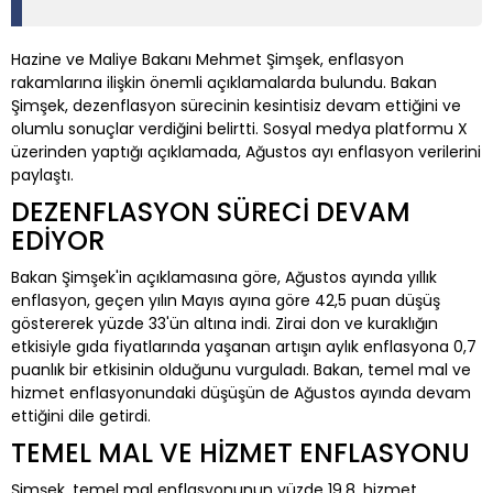
Hazine ve Maliye Bakanı Mehmet Şimşek, enflasyon
rakamlarına ilişkin önemli açıklamalarda bulundu. Bakan
Şimşek, dezenflasyon sürecinin kesintisiz devam ettiğini ve
olumlu sonuçlar verdiğini belirtti. Sosyal medya platformu X
üzerinden yaptığı açıklamada, Ağustos ayı enflasyon verilerini
paylaştı.
DEZENFLASYON SÜRECİ DEVAM
EDİYOR
Bakan Şimşek'in açıklamasına göre, Ağustos ayında yıllık
enflasyon, geçen yılın Mayıs ayına göre 42,5 puan düşüş
göstererek yüzde 33'ün altına indi. Zirai don ve kuraklığın
etkisiyle gıda fiyatlarında yaşanan artışın aylık enflasyona 0,7
puanlık bir etkisinin olduğunu vurguladı. Bakan, temel mal ve
hizmet enflasyonundaki düşüşün de Ağustos ayında devam
ettiğini dile getirdi.
TEMEL MAL VE HİZMET ENFLASYONU
Şimşek, temel mal enflasyonunun yüzde 19,8, hizmet