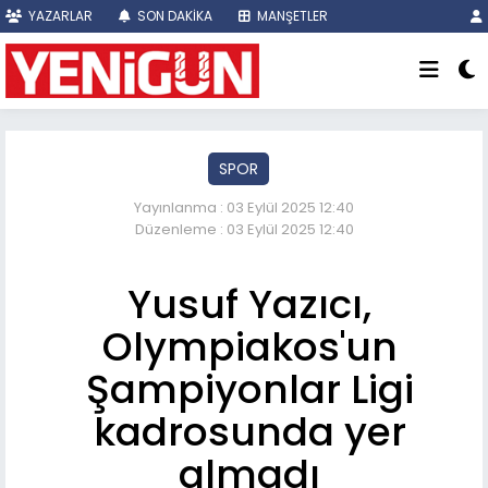
YAZARLAR
SON DAKİKA
MANŞETLER
SPOR
Yayınlanma : 03 Eylül 2025 12:40
Düzenleme : 03 Eylül 2025 12:40
Yusuf Yazıcı,
Olympiakos'un
Şampiyonlar Ligi
kadrosunda yer
almadı