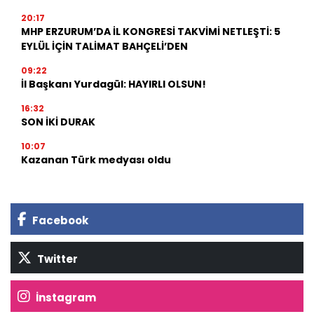
20:17
MHP ERZURUM’DA İL KONGRESİ TAKVİMİ NETLEŞTİ: 5
EYLÜL İÇİN TALİMAT BAHÇELİ’DEN
09:22
İl Başkanı Yurdagül: HAYIRLI OLSUN!
16:32
SON İKİ DURAK
10:07
Kazanan Türk medyası oldu
Facebook
Twitter
İnstagram