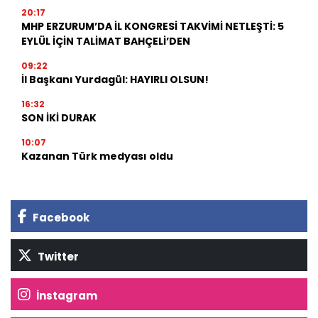
20:17
MHP ERZURUM’DA İL KONGRESİ TAKVİMİ NETLEŞTİ: 5
EYLÜL İÇİN TALİMAT BAHÇELİ’DEN
09:22
İl Başkanı Yurdagül: HAYIRLI OLSUN!
16:32
SON İKİ DURAK
10:07
Kazanan Türk medyası oldu
Facebook
Twitter
İnstagram