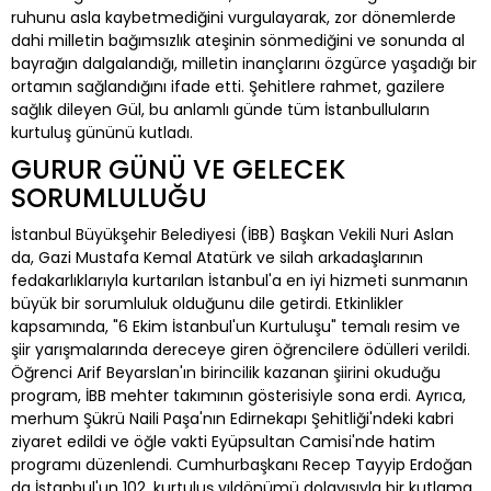
ruhunu asla kaybetmediğini vurgulayarak, zor dönemlerde
dahi milletin bağımsızlık ateşinin sönmediğini ve sonunda al
bayrağın dalgalandığı, milletin inançlarını özgürce yaşadığı bir
ortamın sağlandığını ifade etti. Şehitlere rahmet, gazilere
sağlık dileyen Gül, bu anlamlı günde tüm İstanbulluların
kurtuluş gününü kutladı.
GURUR GÜNÜ VE GELECEK
SORUMLULUĞU
İstanbul Büyükşehir Belediyesi (İBB) Başkan Vekili Nuri Aslan
da, Gazi Mustafa Kemal Atatürk ve silah arkadaşlarının
fedakarlıklarıyla kurtarılan İstanbul'a en iyi hizmeti sunmanın
büyük bir sorumluluk olduğunu dile getirdi. Etkinlikler
kapsamında, "6 Ekim İstanbul'un Kurtuluşu" temalı resim ve
şiir yarışmalarında dereceye giren öğrencilere ödülleri verildi.
Öğrenci Arif Beyarslan'ın birincilik kazanan şiirini okuduğu
program, İBB mehter takımının gösterisiyle sona erdi. Ayrıca,
merhum Şükrü Naili Paşa'nın Edirnekapı Şehitliği'ndeki kabri
ziyaret edildi ve öğle vakti Eyüpsultan Camisi'nde hatim
programı düzenlendi. Cumhurbaşkanı Recep Tayyip Erdoğan
da İstanbul'un 102. kurtuluş yıldönümü dolayısıyla bir kutlama