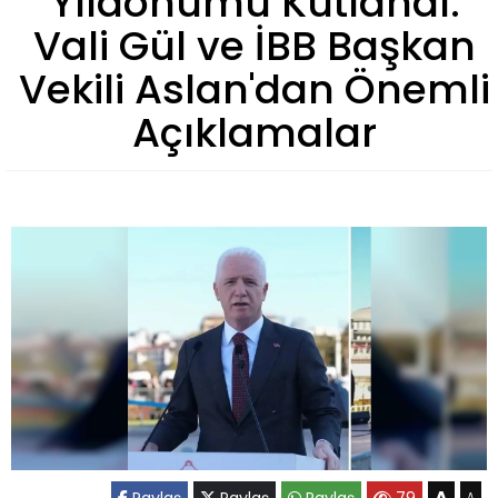
Yıldönümü Kutlandı:
Vali Gül ve İBB Başkan
Vekili Aslan'dan Önemli
Açıklamalar
A
Paylaş
Paylaş
Paylaş
79
A