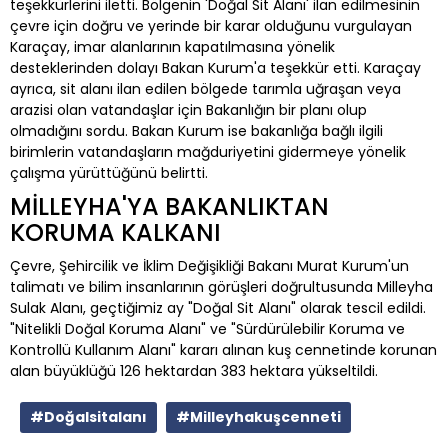
teşekkürlerini iletti. Bölgenin 'Doğal Sit Alanı' ilan edilmesinin
çevre için doğru ve yerinde bir karar olduğunu vurgulayan
Karaçay, imar alanlarının kapatılmasına yönelik
desteklerinden dolayı Bakan Kurum'a teşekkür etti. Karaçay
ayrıca, sit alanı ilan edilen bölgede tarımla uğraşan veya
arazisi olan vatandaşlar için Bakanlığın bir planı olup
olmadığını sordu. Bakan Kurum ise bakanlığa bağlı ilgili
birimlerin vatandaşların mağduriyetini gidermeye yönelik
çalışma yürüttüğünü belirtti.
MİLLEYHA'YA BAKANLIKTAN
KORUMA KALKANI
Çevre, Şehircilik ve İklim Değişikliği Bakanı Murat Kurum'un
talimatı ve bilim insanlarının görüşleri doğrultusunda Milleyha
Sulak Alanı, geçtiğimiz ay "Doğal Sit Alanı" olarak tescil edildi.
"Nitelikli Doğal Koruma Alanı" ve "Sürdürülebilir Koruma ve
Kontrollü Kullanım Alanı" kararı alınan kuş cennetinde korunan
alan büyüklüğü 126 hektardan 383 hektara yükseltildi.
#Doğalsitalanı
#Milleyhakuşcenneti