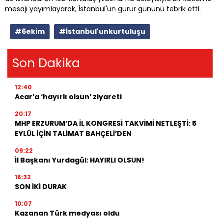
mesajı yayımlayarak, İstanbul'un gurur gününü tebrik etti.
#6ekim
#İstanbul'unkurtuluşu
Son Dakika
12:40
Acar’a ‘hayırlı olsun’ ziyareti
20:17
MHP ERZURUM’DA İL KONGRESİ TAKVİMİ NETLEŞTİ: 5
EYLÜL İÇİN TALİMAT BAHÇELİ’DEN
09:22
İl Başkanı Yurdagül: HAYIRLI OLSUN!
16:32
SON İKİ DURAK
10:07
Kazanan Türk medyası oldu