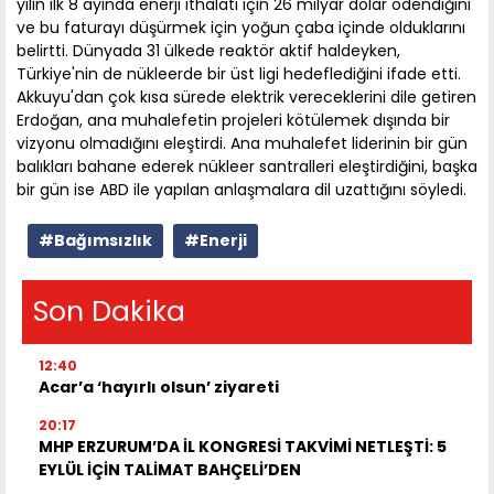
yılın ilk 8 ayında enerji ithalatı için 26 milyar dolar ödendiğini
ve bu faturayı düşürmek için yoğun çaba içinde olduklarını
belirtti. Dünyada 31 ülkede reaktör aktif haldeyken,
Türkiye'nin de nükleerde bir üst ligi hedeflediğini ifade etti.
Akkuyu'dan çok kısa sürede elektrik vereceklerini dile getiren
Erdoğan, ana muhalefetin projeleri kötülemek dışında bir
vizyonu olmadığını eleştirdi. Ana muhalefet liderinin bir gün
balıkları bahane ederek nükleer santralleri eleştirdiğini, başka
bir gün ise ABD ile yapılan anlaşmalara dil uzattığını söyledi.
#Bağımsızlık
#Enerji
Son Dakika
12:40
Acar’a ‘hayırlı olsun’ ziyareti
20:17
MHP ERZURUM’DA İL KONGRESİ TAKVİMİ NETLEŞTİ: 5
EYLÜL İÇİN TALİMAT BAHÇELİ’DEN