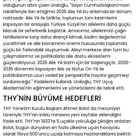
olduğunun altını çizen Uraloğlu, "Sayın Cumhurbaşkanı'mızın
takdirleriyle ilan ettiğimiz 2025 Aile Yılı bu anlamda bir dönüm
noktasıdır. Aile Yılı ile birlikte, toplumun tüm kesimlerini
kapsayan bir anlayışla Türkiye Yüzyılı'nın ailelerini daha güçlü
kılacak bir seferberlik başlattık. Amacımız, ailelerimizi çağın
tehlikelerine karşı daha dirençli kılmak, kadim değerlerimizi
yüceltmek ve aile kavramının önemi hususunda toplumda
güçlü bir farkındalık oluşturmak. Aileyi merkeze alan tüm bu
çalışmalarımız ve politikalarla aile dostu ekosistemi
güçlendiriyoruz. 2025 Aile Yılı bizim için bir başlangıçtır. 2026-
2035 dönemini kapsayan Aile ve Nüfus On Yılı ile
politikalarımızı uzun vadeli bir perspektifle hayata geçirmeyi
sürdüreceğiz." ifadelerini kullandı. Uraloğlu, THY Uçuş
Akademisi'nin eğitmenlerini ve yöneticilerini de tebrik etti.
THY'NİN BÜYÜME HEDEFLERİ
THY Yönetim Kurulu Başkanı Ahmet Bolat da mezuniyet
töreniyle THY'nin köklü mirasına yeni sayfalar eklendiğini
ifade etti. THY'nin 1933'te 5 uçakla yolculuğa çıktığını anlatan
Bolat, bugün dünyanın en fazla ülkesine uçan havayolu
olarak filoya 500'üncü uçağı katmaya hazırlandıklarını belirtti.