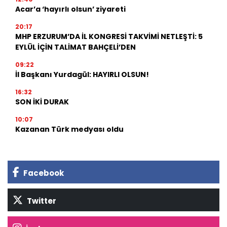
Acar’a ‘hayırlı olsun’ ziyareti
20:17
MHP ERZURUM’DA İL KONGRESİ TAKVİMİ NETLEŞTİ: 5
EYLÜL İÇİN TALİMAT BAHÇELİ’DEN
09:22
İl Başkanı Yurdagül: HAYIRLI OLSUN!
16:32
SON İKİ DURAK
10:07
Kazanan Türk medyası oldu
Facebook
Twitter