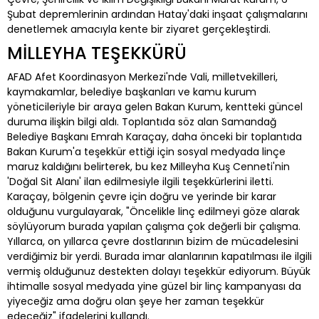
Şubat depremlerinin ardından Hatay'daki inşaat çalışmalarını
denetlemek amacıyla kente bir ziyaret gerçekleştirdi.
MİLLEYHA TEŞEKKÜRÜ
AFAD Afet Koordinasyon Merkezi'nde Vali, milletvekilleri,
kaymakamlar, belediye başkanları ve kamu kurum
yöneticileriyle bir araya gelen Bakan Kurum, kentteki güncel
duruma ilişkin bilgi aldı. Toplantıda söz alan Samandağ
Belediye Başkanı Emrah Karaçay, daha önceki bir toplantıda
Bakan Kurum'a teşekkür ettiği için sosyal medyada linçe
maruz kaldığını belirterek, bu kez Milleyha Kuş Cenneti'nin
'Doğal Sit Alanı' ilan edilmesiyle ilgili teşekkürlerini iletti.
Karaçay, bölgenin çevre için doğru ve yerinde bir karar
olduğunu vurgulayarak, "Öncelikle linç edilmeyi göze alarak
söylüyorum burada yapılan çalışma çok değerli bir çalışma.
Yıllarca, on yıllarca çevre dostlarının bizim de mücadelesini
verdiğimiz bir yerdi. Burada imar alanlarının kapatılması ile ilgili
vermiş olduğunuz destekten dolayı teşekkür ediyorum. Büyük
ihtimalle sosyal medyada yine güzel bir linç kampanyası da
yiyeceğiz ama doğru olan şeye her zaman teşekkür
edeceğiz" ifadelerini kullandı.