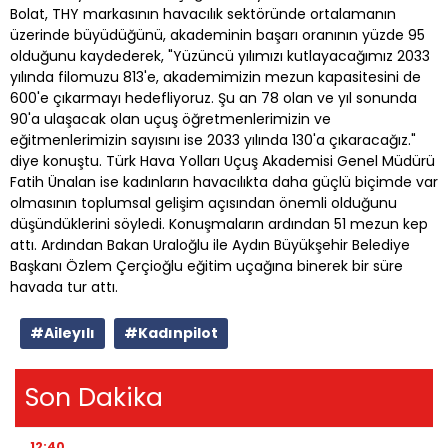
Bolat, THY markasının havacılık sektöründe ortalamanın
üzerinde büyüdüğünü, akademinin başarı oranının yüzde 95
olduğunu kaydederek, "Yüzüncü yılımızı kutlayacağımız 2033
yılında filomuzu 813'e, akademimizin mezun kapasitesini de
600'e çıkarmayı hedefliyoruz. Şu an 78 olan ve yıl sonunda
90'a ulaşacak olan uçuş öğretmenlerimizin ve
eğitmenlerimizin sayısını ise 2033 yılında 130'a çıkaracağız."
diye konuştu. Türk Hava Yolları Uçuş Akademisi Genel Müdürü
Fatih Ünalan ise kadınların havacılıkta daha güçlü biçimde var
olmasının toplumsal gelişim açısından önemli olduğunu
düşündüklerini söyledi. Konuşmaların ardından 51 mezun kep
attı. Ardından Bakan Uraloğlu ile Aydın Büyükşehir Belediye
Başkanı Özlem Çerçioğlu eğitim uçağına binerek bir süre
havada tur attı.
#Aileyılı
#Kadınpilot
Son Dakika
12:40