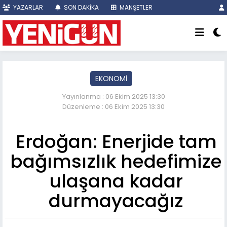
YAZARLAR
SON DAKİKA
MANŞETLER
EKONOMİ
Yayınlanma : 06 Ekim 2025 13:30
Düzenleme : 06 Ekim 2025 13:30
Erdoğan: Enerjide tam
bağımsızlık hedefimize
ulaşana kadar
durmayacağız