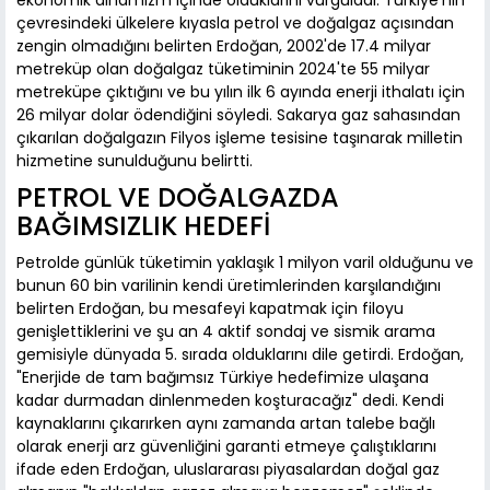
ekonomik dinamizm içinde olduklarını vurguladı. Türkiye'nin
çevresindeki ülkelere kıyasla petrol ve doğalgaz açısından
zengin olmadığını belirten Erdoğan, 2002'de 17.4 milyar
metreküp olan doğalgaz tüketiminin 2024'te 55 milyar
metreküpe çıktığını ve bu yılın ilk 6 ayında enerji ithalatı için
26 milyar dolar ödendiğini söyledi. Sakarya gaz sahasından
çıkarılan doğalgazın Filyos işleme tesisine taşınarak milletin
hizmetine sunulduğunu belirtti.
PETROL VE DOĞALGAZDA
BAĞIMSIZLIK HEDEFİ
Petrolde günlük tüketimin yaklaşık 1 milyon varil olduğunu ve
bunun 60 bin varilinin kendi üretimlerinden karşılandığını
belirten Erdoğan, bu mesafeyi kapatmak için filoyu
genişlettiklerini ve şu an 4 aktif sondaj ve sismik arama
gemisiyle dünyada 5. sırada olduklarını dile getirdi. Erdoğan,
"Enerjide de tam bağımsız Türkiye hedefimize ulaşana
kadar durmadan dinlenmeden koşturacağız" dedi. Kendi
kaynaklarını çıkarırken aynı zamanda artan talebe bağlı
olarak enerji arz güvenliğini garanti etmeye çalıştıklarını
ifade eden Erdoğan, uluslararası piyasalardan doğal gaz