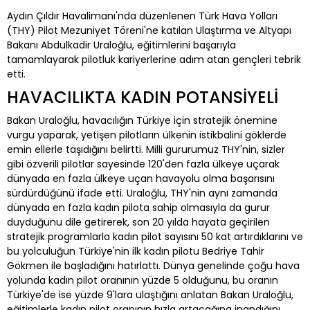
Aydın Çıldır Havalimanı'nda düzenlenen Türk Hava Yolları
(THY) Pilot Mezuniyet Töreni'ne katılan Ulaştırma ve Altyapı
Bakanı Abdulkadir Uraloğlu, eğitimlerini başarıyla
tamamlayarak pilotluk kariyerlerine adım atan gençleri tebrik
etti.
HAVACILIKTA KADIN POTANSİYELİ
Bakan Uraloğlu, havacılığın Türkiye için stratejik önemine
vurgu yaparak, yetişen pilotların ülkenin istikbalini göklerde
emin ellerle taşıdığını belirtti. Milli gururumuz THY'nin, sizler
gibi özverili pilotlar sayesinde 120'den fazla ülkeye uçarak
dünyada en fazla ülkeye uçan havayolu olma başarısını
sürdürdüğünü ifade etti. Uraloğlu, THY'nin aynı zamanda
dünyada en fazla kadın pilota sahip olmasıyla da gurur
duyduğunu dile getirerek, son 20 yılda hayata geçirilen
stratejik programlarla kadın pilot sayısını 50 kat artırdıklarını ve
bu yolculuğun Türkiye'nin ilk kadın pilotu Bedriye Tahir
Gökmen ile başladığını hatırlattı. Dünya genelinde çoğu hava
yolunda kadın pilot oranının yüzde 5 olduğunu, bu oranın
Türkiye'de ise yüzde 9'lara ulaştığını anlatan Bakan Uraloğlu,
eğitimlerle kadın pilot oranının hızla artacağına inandığını