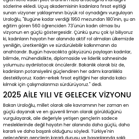
sözlerine ekledi. Uçuş akademisinin kadınlara fırsat eşitliği
sunan vizyoner yaklaşımının büyük rol oynadığını vurgulayan
Uraloğlu, "Bugüne kadar verdiği 1950 mezundan 180'inin, şu an
eğitim gören 560 öğrenciden 73'ünün kadın olması bu
vizyonun en güçlü göstergesidir. Çünkü şunu çok iyi biliyoruz
ki, kadınların hayatın her alanında aktif rol almaları ülkemizde
yeniliğin, üretkenliğin ve sürdürülebilir kalkınmanın da
anahtarıdır. Bugün havacılıkta gökyüzünü paylaşan kadınlar,
bilimde, mühendislikte, diplomaside ve liderlik sahnesinde
yolumuzu aydınlatacak öncülerdir. Bakanlık olarak biz de,
kadınların potansiyelini güçlendiren her adımı kararlılıkla
destekliyoruz. Kadın-erkek fırsat eşitliğini her alanda kalıcı
kılmak için çalışmalarımızı sürdürüyoruz." dedi.
2025 AİLE YILI VE GELECEK VİZYONU
Bakan Uraloğlu, millet olarak aile kavramının her zaman en
güçlü dayanak ve en güvenli liman olarak görüldüğünü
vurgulayarak, aile değeriyle yetişen gençlerin sadece
mesleklerinde değil hayatın her alanında daha güçlü, daha
kararlı ve daha başarılı olduğunu söyledi. Türkiye'nin
geleceğinin gençlerin kararlı duruşu ve başarılarında saklı