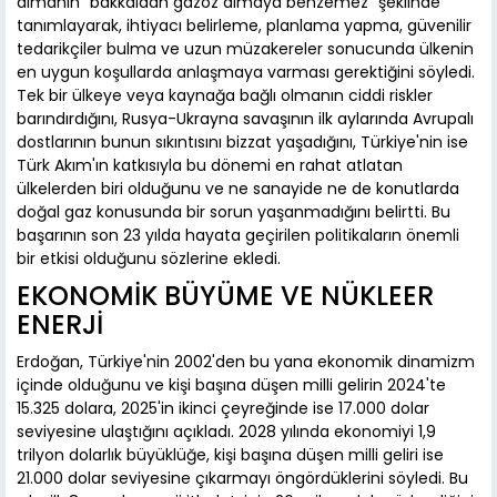
almanın "bakkaldan gazoz almaya benzemez" şeklinde
tanımlayarak, ihtiyacı belirleme, planlama yapma, güvenilir
tedarikçiler bulma ve uzun müzakereler sonucunda ülkenin
en uygun koşullarda anlaşmaya varması gerektiğini söyledi.
Tek bir ülkeye veya kaynağa bağlı olmanın ciddi riskler
barındırdığını, Rusya-Ukrayna savaşının ilk aylarında Avrupalı
dostlarının bunun sıkıntısını bizzat yaşadığını, Türkiye'nin ise
Türk Akım'ın katkısıyla bu dönemi en rahat atlatan
ülkelerden biri olduğunu ve ne sanayide ne de konutlarda
doğal gaz konusunda bir sorun yaşanmadığını belirtti. Bu
başarının son 23 yılda hayata geçirilen politikaların önemli
bir etkisi olduğunu sözlerine ekledi.
EKONOMİK BÜYÜME VE NÜKLEER
ENERJİ
Erdoğan, Türkiye'nin 2002'den bu yana ekonomik dinamizm
içinde olduğunu ve kişi başına düşen milli gelirin 2024'te
15.325 dolara, 2025'in ikinci çeyreğinde ise 17.000 dolar
seviyesine ulaştığını açıkladı. 2028 yılında ekonomiyi 1,9
trilyon dolarlık büyüklüğe, kişi başına düşen milli geliri ise
21.000 dolar seviyesine çıkarmayı öngördüklerini söyledi. Bu