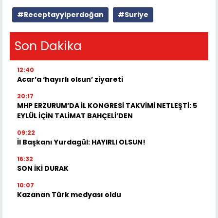
#Receptayyiperdoğan
#Suriye
Son Dakika
12:40
Acar’a ‘hayırlı olsun’ ziyareti
20:17
MHP ERZURUM’DA İL KONGRESİ TAKVİMİ NETLEŞTİ: 5
EYLÜL İÇİN TALİMAT BAHÇELİ’DEN
09:22
İl Başkanı Yurdagül: HAYIRLI OLSUN!
16:32
SON İKİ DURAK
10:07
Kazanan Türk medyası oldu