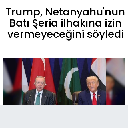
Trump, Netanyahu'nun
Batı Şeria ilhakına izin
vermeyeceğini söyledi
A
Paylaş
Paylaş
Paylaş
17
A