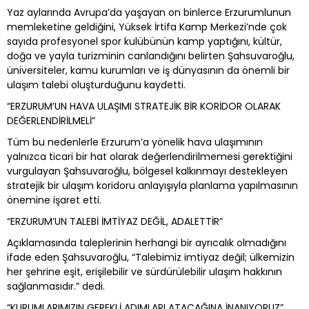
Yaz aylarında Avrupa’da yaşayan on binlerce Erzurumlunun
memleketine geldiğini, Yüksek İrtifa Kamp Merkezi’nde çok
sayıda profesyonel spor kulübünün kamp yaptığını, kültür,
doğa ve yayla turizminin canlandığını belirten Şahsuvaroğlu,
üniversiteler, kamu kurumları ve iş dünyasının da önemli bir
ulaşım talebi oluşturduğunu kaydetti.
“ERZURUM’UN HAVA ULAŞIMI STRATEJİK BİR KORİDOR OLARAK
DEĞERLENDİRİLMELİ”
Tüm bu nedenlerle Erzurum’a yönelik hava ulaşımının
yalnızca ticari bir hat olarak değerlendirilmemesi gerektiğini
vurgulayan Şahsuvaroğlu, bölgesel kalkınmayı destekleyen
stratejik bir ulaşım koridoru anlayışıyla planlama yapılmasının
önemine işaret etti.
“ERZURUM’UN TALEBİ İMTİYAZ DEĞİL, ADALETTİR”
Açıklamasında taleplerinin herhangi bir ayrıcalık olmadığını
ifade eden Şahsuvaroğlu, “Talebimiz imtiyaz değil; ülkemizin
her şehrine eşit, erişilebilir ve sürdürülebilir ulaşım hakkının
sağlanmasıdır.” dedi.
“KURUMLARIMIZIN GEREKLİ ADIMLARI ATACAĞINA İNANIYORUZ”