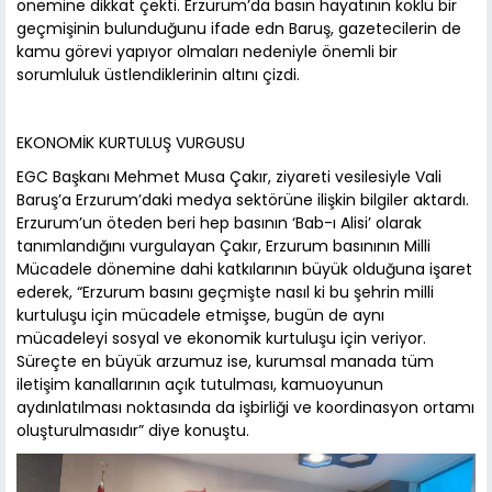
önemine dikkat çekti. Erzurum’da basın hayatının köklü bir
geçmişinin bulunduğunu ifade edn Baruş, gazetecilerin de
kamu görevi yapıyor olmaları nedeniyle önemli bir
sorumluluk üstlendiklerinin altını çizdi.
EKONOMİK KURTULUŞ VURGUSU
EGC Başkanı Mehmet Musa Çakır, ziyareti vesilesiyle Vali
Baruş’a Erzurum’daki medya sektörüne ilişkin bilgiler aktardı.
Erzurum’un öteden beri hep basının ‘Bab-ı Alisi’ olarak
tanımlandığını vurgulayan Çakır, Erzurum basınının Milli
Mücadele dönemine dahi katkılarının büyük olduğuna işaret
ederek, “Erzurum basını geçmişte nasıl ki bu şehrin milli
kurtuluşu için mücadele etmişse, bugün de aynı
mücadeleyi sosyal ve ekonomik kurtuluşu için veriyor.
Süreçte en büyük arzumuz ise, kurumsal manada tüm
iletişim kanallarının açık tutulması, kamuoyunun
aydınlatılması noktasında da işbirliği ve koordinasyon ortamı
oluşturulmasıdır” diye konuştu.