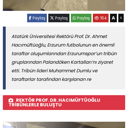
A
Paylaş
Paylaş
Paylaş
164
A
Atatürk Üniversitesi Rektörü Prof. Dr. Ahmet
Hacımüftüoğlu, Erzurum futbolunun en önemli
taraftar oluşumlarından Erzurumspor’un tribün
gruplarından Palandöken Kartalları’nı ziyaret
etti. Tribün lideri Muhammet Dumlu ve
taraftarlar tarafından karşılanan re
REKTÖR PROF. DR. HACIMÜFTÜOĞLU
TRİBÜNLERLE BULUŞTU