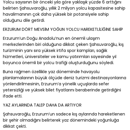
Yolcu sayısının bir önceki yıla göre yaklaşık yüzde 6 arttığını
belirten Şahsuvaroğlu, yıllık 2 milyon yolcu kapasitesine sahip
havalimanının çok daha yüksek bir potansiyele sahip
olduğunu dile getirdi.
ERZURUM DÖRT MEVSİM YOĞUN YOLCU HAREKETLİLİĞİNE SAHİP
Erzurum’un Doğu Anadolu’nun en önemli ulaşım
merkezlerinden biri olduğuna dikkat çeken Şahsuvaroğlu, kış
turizminin yanı sıra yüksek irtifa spor kampları, sağlık
hizmetleri, üniversiteler ve kamu yatırımları sayesinde yıl
boyunca önemli bir yolcu trafiği oluşturduğunu söyledi.
Buna rağmen özellikle yaz döneminde havayolu
planlamalarının büyük ölçüde deniz turizmi destinasyonlarına
yönlendirilmesinin, Erzurum’a yönelik uçuşlarda sefer
yetersizliği ve yüksek bilet fiyatlarını beraberinde getirdiğini
ifade etti.
YAZ AYLARINDA TALEP DAHA DA ARTIYOR
Şahsuvaroğlu, Erzurum’un sadece kış aylarında hareketlenen
bir şehir olmadığını belirterek yaz dönemindeki yoğunluğa
dikkat çekti.