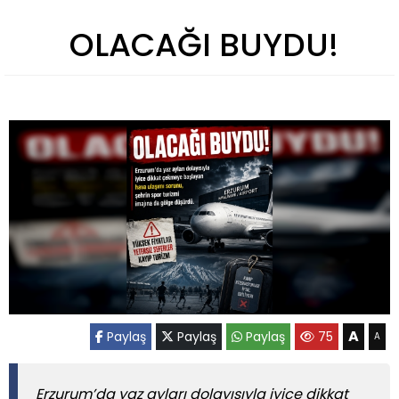
OLACAĞI BUYDU!
A
Paylaş
Paylaş
Paylaş
75
A
Erzurum’da yaz ayları dolayısıyla iyice dikkat