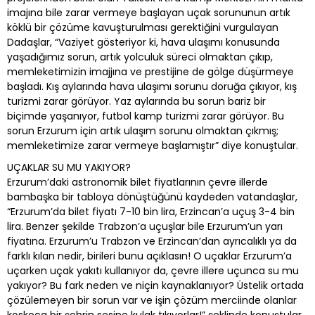
imajına bile zarar vermeye başlayan uçak sorununun artık
köklü bir çözüme kavuşturulması gerektiğini vurgulayan
Dadaşlar, “Vaziyet gösteriyor ki, hava ulaşımı konusunda
yaşadığımız sorun, artık yolculuk süreci olmaktan çıkıp,
memleketimizin imajjına ve prestijine de gölge düşürmeye
başladı. Kış aylarında hava ulaşımı sorunu doruğa çıkıyor, kış
turizmi zarar görüyor. Yaz aylarında bu sorun bariz bir
biçimde yaşanıyor, futbol kamp turizmi zarar görüyor. Bu
sorun Erzurum için artık ulaşım sorunu olmaktan çıkmış;
memleketimize zarar vermeye başlamıştır” diye konuştular.
UÇAKLAR SU MU YAKIYOR?
Erzurum’daki astronomik bilet fiyatlarının çevre illerde
bambaşka bir tabloya dönüştüğünü kaydeden vatandaşlar,
“Erzurum’da bilet fiyatı 7-10 bin lira, Erzincan’a uçuş 3-4 bin
lira. Benzer şekilde Trabzon’a uçuşlar bile Erzurum’un yarı
fiyatına. Erzurum’u Trabzon ve Erzincan’dan ayrıcalıklı ya da
farklı kılan nedir, birileri bunu açıklasın! O uçaklar Erzurum’a
uçarken uçak yakıtı kullanıyor da, çevre illere uçunca su mu
yakıyor? Bu fark neden ve niçin kaynaklanıyor? Üstelik ortada
çözülemeyen bir sorun var ve işin çözüm merciinde olanlar