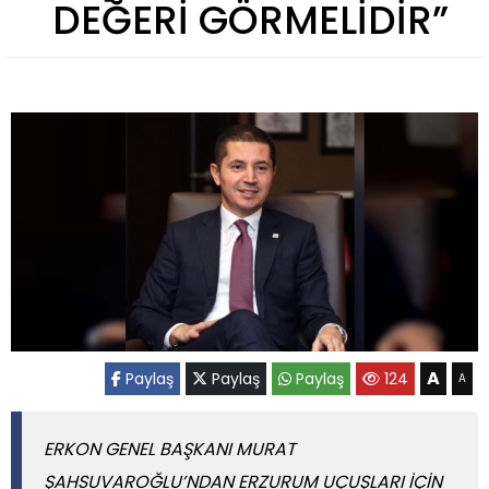
DEĞERİ GÖRMELİDİR”
A
Paylaş
Paylaş
Paylaş
124
A
ERKON GENEL BAŞKANI MURAT
ŞAHSUVAROĞLU’NDAN ERZURUM UÇUŞLARI İÇİN