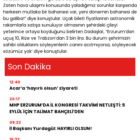
Zaten hava ulaşımı konusunda yaladığımız sorunlar karşısında
herkesin mutlaka bir bahanesi var, yeni dönemin bahanesi de
bu galiba!” diye konuştular. Uçak bileti fiyatlarının astronomik
rakamlarla satışa sunuluyor olmasının şehirdeki çileyi
yeterince ortaya koyduğunu belirten Dadaşlar, “Erzurum’dan
uçuş 10, Rize ve Trabzon’dan 3 bin lira. Bu durum şehrimizin
sahibi olduklarını söyleyenlerin canını acıtmıyorsa, söyleyecek
sözümüz yok’ diye konuştular.
Son Dakika
12:40
Acar’a ‘hayırlı olsun’ ziyareti
20:17
MHP ERZURUM’DA İL KONGRESİ TAKVİMİ NETLEŞTİ: 5
EYLÜL İÇİN TALİMAT BAHÇELİ’DEN
09:22
İl Başkanı Yurdagül: HAYIRLI OLSUN!
16:32