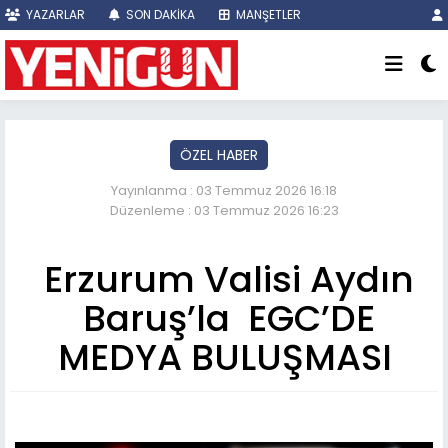
YAZARLAR
SON DAKİKA
MANŞETLER
ÖZEL HABER
Yayınlanma : 03 Temmuz 2026 16:18
Düzenleme : 03 Temmuz 2026 16:23
Erzurum Valisi Aydın
Baruş’la EGC’DE
MEDYA BULUŞMASI