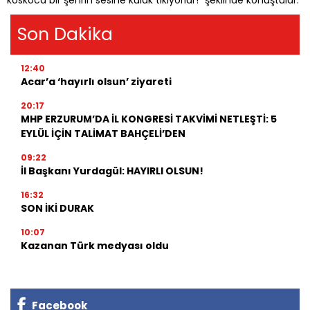
koskoca bir şehrin sesine kulak tıkıyorlar!” şeklinde konuştular.
Son Dakika
12:40
Acar’a ‘hayırlı olsun’ ziyareti
20:17
MHP ERZURUM’DA İL KONGRESİ TAKVİMİ NETLEŞTİ: 5
EYLÜL İÇİN TALİMAT BAHÇELİ’DEN
09:22
İl Başkanı Yurdagül: HAYIRLI OLSUN!
16:32
SON İKİ DURAK
10:07
Kazanan Türk medyası oldu
Facebook