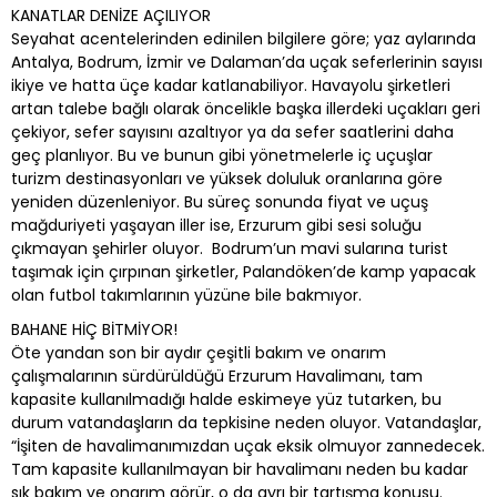
KANATLAR DENİZE AÇILIYOR
Seyahat acentelerinden edinilen bilgilere göre; yaz aylarında
Antalya, Bodrum, İzmir ve Dalaman’da uçak seferlerinin sayısı
ikiye ve hatta üçe kadar katlanabiliyor. Havayolu şirketleri
artan talebe bağlı olarak öncelikle başka illerdeki uçakları geri
çekiyor, sefer sayısını azaltıyor ya da sefer saatlerini daha
geç planlıyor. Bu ve bunun gibi yönetmelerle iç uçuşlar
turizm destinasyonları ve yüksek doluluk oranlarına göre
yeniden düzenleniyor. Bu süreç sonunda fiyat ve uçuş
mağduriyeti yaşayan iller ise, Erzurum gibi sesi soluğu
çıkmayan şehirler oluyor. Bodrum’un mavi sularına turist
taşımak için çırpınan şirketler, Palandöken’de kamp yapacak
olan futbol takımlarının yüzüne bile bakmıyor.
BAHANE HİÇ BİTMİYOR!
Öte yandan son bir aydır çeşitli bakım ve onarım
çalışmalarının sürdürüldüğü Erzurum Havalimanı, tam
kapasite kullanılmadığı halde eskimeye yüz tutarken, bu
durum vatandaşların da tepkisine neden oluyor. Vatandaşlar,
“İşiten de havalimanımızdan uçak eksik olmuyor zannedecek.
Tam kapasite kullanılmayan bir havalimanı neden bu kadar
sık bakım ve onarım görür, o da ayrı bir tartışma konusu.