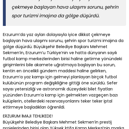
çekmeye başlayan hava ulaşımı sorunu, şehrin
spor turizmi imajına da gölge düşürdü.
Erzurum’da yaz ayları dolayısıyla iyice dikkat çekmeye
başlayan hava ulaşımı sorunu, şehrin spor turizmi imajına da
gölge düşürdü. Büyükşehir Belediye Başkanı Mehmet
Sekmen’in, Erzurum’u Türkiye’nin ve hatta dünyanın sayılı
futbol kamp merkezlerinden birisi haline getirme yönündeki
girişimlerini bile akamete uğratmaya başlayan bu sorun,
kentin en öncelikli gündem maddesi haline gelirken,
Erzurum’a yaz kampı için gelmeyi planlayan birçok futbol
kulübünün program değişikliğine gittiği öne sürüldü. Sefer
sayısı yetersizliği ve astronomik düzeydeki bilet fiyatları
yüzünden Erzurum’a kamp için gelmekten vazgeçen bazı
kulüplerin, otellerdeki rezervasyonlarını teker teker iptal
ettirmeye başladıkları öğrenildi.
ERZURUM İMAJI TEHLİKEDE!
Büyükşehir Belediye Başkanı Mehmet Sekmen’in prestij
projelerinden birisi olan Yüksek İrtifa Kamp Merkezi’nin marka