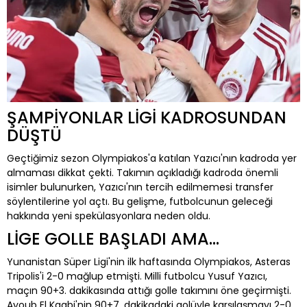
ŞAMPİYONLAR LİGİ KADROSUNDAN
DÜŞTÜ
Geçtiğimiz sezon Olympiakos'a katılan Yazıcı'nın kadroda yer
almaması dikkat çekti. Takımın açıkladığı kadroda önemli
isimler bulunurken, Yazıcı'nın tercih edilmemesi transfer
söylentilerine yol açtı. Bu gelişme, futbolcunun geleceği
hakkında yeni spekülasyonlara neden oldu.
LİGE GOLLE BAŞLADI AMA...
Yunanistan Süper Ligi'nin ilk haftasında Olympiakos, Asteras
Tripolis'i 2-0 mağlup etmişti. Milli futbolcu Yusuf Yazıcı,
maçın 90+3. dakikasında attığı golle takımını öne geçirmişti.
Ayoub El Kaabi'nin 90+7. dakikadaki golüyle karşılaşmayı 2-0