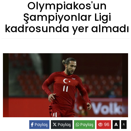
Olympiakos'un
Şampiyonlar Ligi
kadrosunda yer almadı
A
Paylaş
Paylaş
Paylaş
96
A