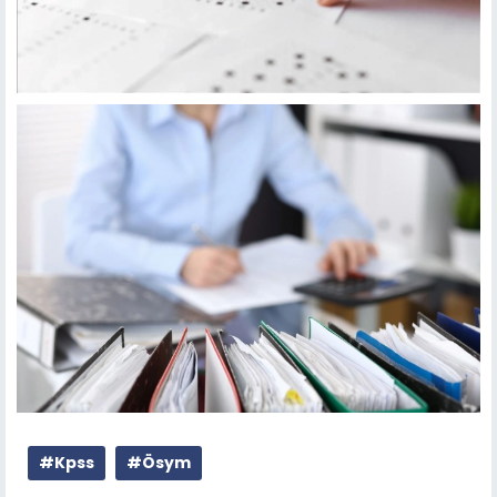
#Kpss
#Ösym