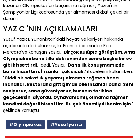
kazanan Olympiakos'un başarısına rağmen, Yazıcı'nın
Şampiyonlar Ligi kadrosunda yer almaması dikkat çekici bir
durum.
YAZICI'NIN AÇIKLAMALARI
Yusuf Yazıcı, Yunanistan'daki hayatı ve kariyeri hakkında
açıklamalarda bulunmuştu. Fransız basınından Foot
Mercato'ya konuşan Yazıcı,
'Birçok kulüple görüştüm. Ama
Olympiakos bana Lille'deki evimden sonra başka bir ev
gibi hissettirdi.'
dedi. Yazıcı,
'Daha ilk konuşmamızda
bunu hissettim. İnsanlar çok sıcak.'
ifadelerini kullanırken,
'Ciddi bir sakatlık yaşamış olmama rağmen bana
inandılar. Restorana gittiğimde bile insanlar bana 'Seni
seviyoruz, sana güveniyoruz, buranın tarihine
geçeceksin' diyordu. Oynayamamış olmama rağmen
kendimi değerli hissettim. Bu çok önemliydi benim için.'
şeklinde konuştu.
#Olympiakos
#Yusufyazıcı