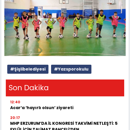
#Şişlibelediyesi
#Yazsporokulu
Son Dakika
12:40
Acar’a ‘hayırlı olsun’ ziyareti
20:17
MHP ERZURUM’DA İL KONGRESİ TAKVİMİ NETLEŞTİ: 5
EYLÜL İÇİN TALİMAT BAHÇELİ’DEN