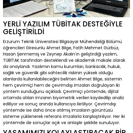
YERLİ YAZILIM TÜBİTAK DESTEĞİYLE
GELİŞTİRİLDİ
Erzurum Teknik Üniversitesi Bilgisayar Mühendisliği Bölümü
öğrencileri Giresunlu Ahmet Bilge, Fatih Mehmet Gürbüz,
Hasan Şenmemiş ve Zeynep Akalın'ın geliştirdiği yazılım,
TÜBİTAK tarafından desteklendi ve akademik makale olarak
da onaylandı. Yazılımın kamu kurumları, bankacılık, hukuk,
sağlık ve güvenlik gibi sahtecilik riskinin yüksek olduğu
alanlarda kullanılabileceğini belirten Ahmet Bilge, sistemin
hem çevrimiçi hem de çevrimdışı imzaları doğrulayan iki
yöntem sunduğunu açıkladı. Çevrimiçi yöntemde, dijital
ortamda atılan imzanın biyometrik verileri kaydedilip analiz
ediliyor ve sonuç anında kullanıcıya iletiliyor. Çevrimdışı
yöntemde ise daha önce atılmış imzaların görüntüsü
sisteme yüklenerek referans imzalarla karşılaştırılıyor. Her iki
yöntemde de sonuçlar açık ve anlaşılır şekilde sunuluyor.
YAŞAMIMIZI KOLAYLAŞTIRACAK BİR