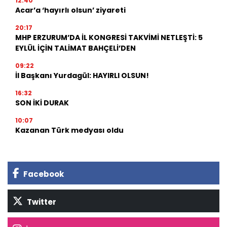
12:40
Acar’a ‘hayırlı olsun’ ziyareti
20:17
MHP ERZURUM’DA İL KONGRESİ TAKVİMİ NETLEŞTİ: 5
EYLÜL İÇİN TALİMAT BAHÇELİ’DEN
09:22
İl Başkanı Yurdagül: HAYIRLI OLSUN!
16:32
SON İKİ DURAK
10:07
Kazanan Türk medyası oldu
Facebook
Twitter