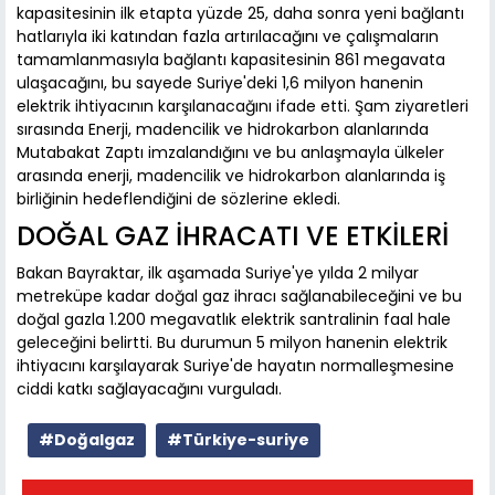
kapasitesinin ilk etapta yüzde 25, daha sonra yeni bağlantı
hatlarıyla iki katından fazla artırılacağını ve çalışmaların
tamamlanmasıyla bağlantı kapasitesinin 861 megavata
ulaşacağını, bu sayede Suriye'deki 1,6 milyon hanenin
elektrik ihtiyacının karşılanacağını ifade etti. Şam ziyaretleri
sırasında Enerji, madencilik ve hidrokarbon alanlarında
Mutabakat Zaptı imzalandığını ve bu anlaşmayla ülkeler
arasında enerji, madencilik ve hidrokarbon alanlarında iş
birliğinin hedeflendiğini de sözlerine ekledi.
DOĞAL GAZ İHRACATI VE ETKİLERİ
Bakan Bayraktar, ilk aşamada Suriye'ye yılda 2 milyar
metreküpe kadar doğal gaz ihracı sağlanabileceğini ve bu
doğal gazla 1.200 megavatlık elektrik santralinin faal hale
geleceğini belirtti. Bu durumun 5 milyon hanenin elektrik
ihtiyacını karşılayarak Suriye'de hayatın normalleşmesine
ciddi katkı sağlayacağını vurguladı.
#Doğalgaz
#Türkiye-suriye