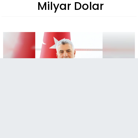
Milyar Dolar
A
Paylaş
Paylaş
Paylaş
12
A
Türkiye, Temmuz ayında 25 milyar dolarlık rekor
ihracat rakamına ulaştı. Ticaret Bakanı Ömer