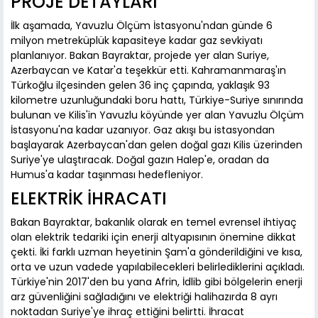
PROJE DETAYLARI
İlk aşamada, Yavuzlu Ölçüm İstasyonu'ndan günde 6
milyon metreküplük kapasiteye kadar gaz sevkiyatı
planlanıyor. Bakan Bayraktar, projede yer alan Suriye,
Azerbaycan ve Katar'a teşekkür etti. Kahramanmaraş'ın
Türkoğlu ilçesinden gelen 36 inç çapında, yaklaşık 93
kilometre uzunluğundaki boru hattı, Türkiye-Suriye sınırında
bulunan ve Kilis'in Yavuzlu köyünde yer alan Yavuzlu Ölçüm
İstasyonu'na kadar uzanıyor. Gaz akışı bu istasyondan
başlayarak Azerbaycan'dan gelen doğal gazı Kilis üzerinden
Suriye'ye ulaştıracak. Doğal gazın Halep'e, oradan da
Humus'a kadar taşınması hedefleniyor.
ELEKTRİK İHRACATI
Bakan Bayraktar, bakanlık olarak en temel evrensel ihtiyaç
olan elektrik tedariki için enerji altyapısının önemine dikkat
çekti. İki farklı uzman heyetinin Şam'a gönderildiğini ve kısa,
orta ve uzun vadede yapılabilecekleri belirlediklerini açıkladı.
Türkiye'nin 2017'den bu yana Afrin, İdlib gibi bölgelerin enerji
arz güvenliğini sağladığını ve elektriği halihazırda 8 ayrı
noktadan Suriye'ye ihraç ettiğini belirtti. İhracat